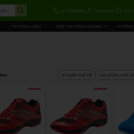
0776856666
Tài Khoản
Giỏ 
THƯƠNG HIỆU
HỢP TÁC KINH DOANH
HƯỚNG 
CẦU LÔNG YONEX
U LÔNG YONEX
CẦU LÔNG YONEX
ALO YONEX
CẦU LÔNG
IỆN MÁY ĐAN
BẢNG CHIẾT KHẤU ĐẠI LÝ
CẦU LÔNG YONEX
VỢT CẦU LÔNG IXE
ÁO CẦU LÔNG
QUẦN CẦU LÔNG
CẦU LÔNG LINING
U LÔNG LINING
CẦU LÔNG LINING
ALO LINING
CÁN CẦU LÔNG
ALO PICKLEBALL
NHƯỢNG QUYỀN VỢT CẦU LÔNG SH
CẦU LÔNG VICTOR
VỢT CẦU LÔNG KAMITO
Áo Cầu Lông Yonex
Quần Cầu Lông Yon
CẦU LÔNG VICTOR
U LÔNG HUNDRED
CẦU LÔNG VICTOR
ALO VICTOR
ẦU LÔNG
PICKLEBALL
Áo Cầu Lông Lining
Quần Cầu Lông Lin
CẦU LÔNG LINING
VỢT CẦU LÔNG KAWASAKI
CẦU LÔNG MIZUNO
U LÔNG FLYPOWER
CẦU LÔNG KID
ALO HUNDRED
U LÔNG
Áo Cầu Lông Hundred
Quần Cầu Lông Ku
theo
Khuyến mãi tốt
Sản phẩm mới nh
CẦU LÔNG MIZUNO
VỢT CẦU LÔNG KLINT
Áo Cầu Lông Kid
Quần Cầu Lông Vic
CẦU LÔNG HUNDRED
U LÔNG KID
 CẦU LÔNG KUMPOO
ALO MIZUNO
Áo Cầu Lông Flypower
Quần Cầu Lông Kid
CẦU LÔNG HUNDRED
VỢT CẦU LÔNG KUMPOO
CẦU LÔNG APACS
ALO APAVI
CẦU LÔNG XP
ALO KAMITO
GIÀY PICKLEBALL
PHỤ KIỆN PICKL
CẦU LÔNG APACS
VỢT CẦU LÔNG PROKENNEX
CẦU LÔNG LEFUS
Giày Asics
Bóng Pickleball
CẦU LÔNG FELET
VỢT CẦU LÔNG REVILO
Túi/balo Pickleball
CẦU LÔNG WIKA
CẦU LÔNG FLYPOWER
VỢT CẦU LÔNG TENWAY