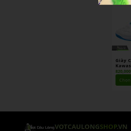
45
Giày 
Kawas
Trắng
820,000
Chọn
VOTCAULONG
SHOP
.VN