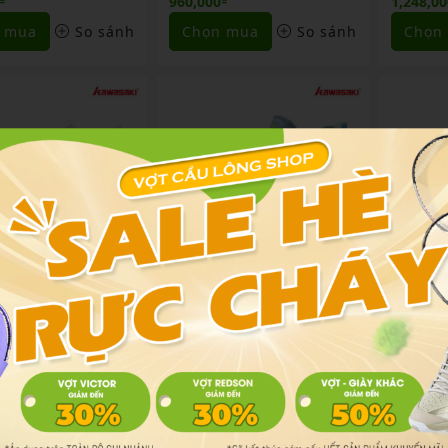
960,000
1,248,00
 mua
So sánh
Chọn mua
So sánh
Chọn
Cầu Lông
Giày Cầu Lông
Giày C
aki K1b51 –
Kawasaki K1b30-
Kawasa
 Trắng
b3321 Xanh
a3307 
₫
₫
00
1,290,000
860,000
 mua
So sánh
Chọn mua
So sánh
Chọn