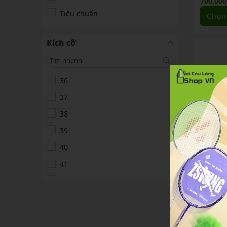
Trắng tím
700,000
Tiêu chuẩn
Chọn
Trắng xanh
Trắng, đỏ
Kích cỡ
Trắng, hồng, đen
Trắng, xanh
36
Vàng
37
Xanh
38
39
40
Giày 
41
Kawas
B3326
1,290,0
42
Chọn
43
44