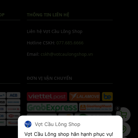
OP
THÔNG TIN LIÊN HỆ
Liên hệ Vợt Cầu Lông Shop
Hotline CSKH:
077.685.6666
Email:
cskh@votcaulongshop.vn
ĐƠN VỊ VẬN CHUYỂN
0
Vợt Cầu Lông Shop
Vợt Cầu Lông shop hân hạnh phục vụ! 