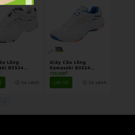
ầu Lông
Giày Cầu Lông
aki B3324
Kawasaki B3324
/hồng/đen
Trắng/xanh
₫
₫
730,000
ệ
So sánh
Liên hệ
So sánh