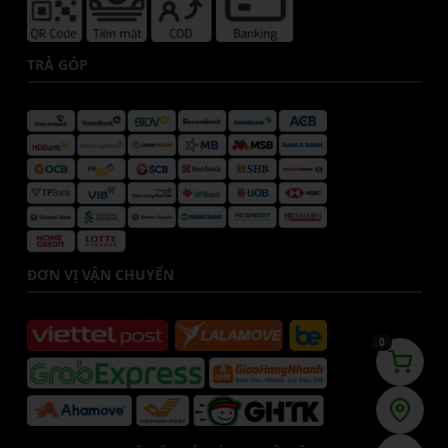
TRẢ GÓP
ĐƠN VỊ VẬN CHUYỂN
0