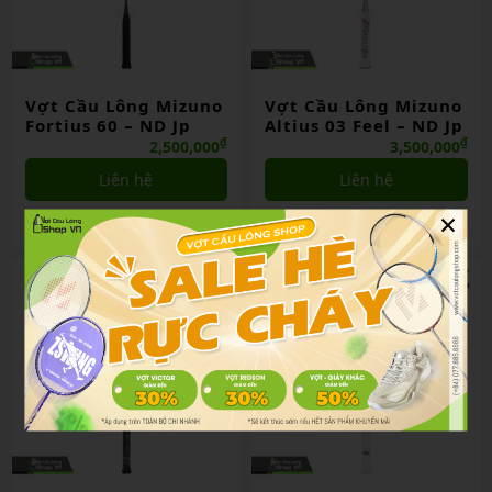
Vợt Cầu Lông Mizuno
Vợt Cầu Lông Mizuno
Fortius 60 – ND Jp
Altius 03 Feel – ND Jp
₫
₫
2,500,000
3,500,000
Liên hệ
Liên hệ
×
So sánh
So sánh