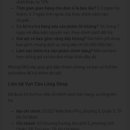
chiết khấu từ 10%.
Thời gian giao hàng cho đơn sỉ là bao lâu?
2-3 ngày nội
thành, 5-7 ngày tỉnh ngoài, tùy theo chính sách vận
chuyển.
Có hỗ trợ trả hàng nếu sản phẩm lỗi không?
Có, trong 7
ngày với điều kiện nguyên vẹn, theo chính sách đổi trả.
Giá vợt có bao gồm căng dây không?
Giá niêm yết chưa
bao gồm, nhưng dịch vụ căng dây chỉ 50.000 VND/lần.
Làm sao kiểm tra sản phẩm chính hãng?
Mỗi vợt kèm
tem chống giả và hóa đơn nhập khẩu đầy đủ.
Những FAQ này giúp giải đáp nhanh chóng, và bạn có thể liên
hệ hotline để hỏi thêm chi tiết.
Liên hệ Vợt Cầu Lông Shop
Để được hỗ trợ trực tiếp về chính sách bán hàng, vui lòng liên
hệ:
Địa chỉ chính:
Số 527 Điện Biên Phủ, phường 3, Quận 3, TP.
Hồ Chí Minh.
Chi nhánh:
63 Chương Dương, khu phố 2, phường Linh
Chiểu, TP. Thủ Đức, TP. Hồ Chí Minh.