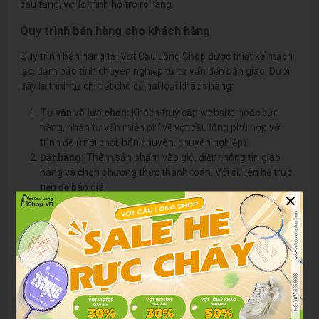
cầu tăng, với lộ trình hỗ trợ rõ ràng.
Quy trình bán hàng cho khách hàng
Quy trình bán hàng tại Vợt Cầu Lông Shop được thiết kế mạch
lạc, đảm bảo tính chuyên nghiệp từ tư vấn đến bàn giao. Dưới
đây là trình tự chi tiết cho cả hai loại khách hàng:
Tư vấn và lựa chọn:
Khách truy cập website hoặc cửa
hàng, nhận tư vấn miễn phí về vợt cầu lông phù hợp với
trình độ (mới chơi, bán chuyên, chuyên nghiệp).
Đặt hàng:
Thêm sản phẩm vào giỏ, điền thông tin giao
hàng và chọn phương thức thanh toán. Với sỉ, liên hệ trực
tiếp để báo giá.
×
Xác nhận và hợp đồng:
Nhân viên gọi xác nhận đơn lẻ
hoặc soạn hợp đồng sỉ, đảm bảo mọi chi tiết rõ ràng.
Thanh toán:
Thực hiện theo chính sách, với hóa đơn điện
tử gửi ngay.
Giao hàng và hỗ trợ sau bán:
Sản phẩm được đóng gói
cẩn thận, giao theo lịch hẹn, kèm theo hướng dẫn bảo
dưỡng. Hỗ trợ 24/7 qua hotline.
Quy trình này không chỉ nhanh chóng mà còn giảm thiểu lỗi,