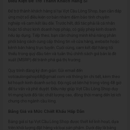
Điều Kiện Để Trở Thành Khách Hàng Sỉ
Để trở thành khách hàng sỉ tại Vợt Cầu Lông Shop, bạn cần đáp
ứng một số điều kiện cơ bản nhằm đảm bảo tính chuyên
nghiệp và cam kết lâu dài. Trước hết, đối tác phải là cá nhân
hoặc tổ chức kinh doanh hợp pháp, có giấy phép kinh doanh
nếu áp dụng. Tiếp theo, bạn cần chứng minh khả năng phân
phối bằng cách cung cấp thông tin về cửa hàng, website hoặc
kênh bán hàng trực tuyến. Cuối cùng, cam kết đặt hàng tối
thiểu trong quý đầu tiên và tuân thủ chính sách giá bán lẻ đề
xuất (MSRP) để tránh phá giá thị trường.
Quy trình đăng ký đơn giản: Gửi email đến
votcaulongshop68@gmail.com với thông tin chi tiết, kèm theo
kế hoạch kinh doanh sơ bộ. Đội ngũ sẽ liên hệ trong vòng 48 giờ
để tư vấn và phê duyệt. Điều này giúp Vợt Cầu Lông Shop duy
trì mạng lưới đối tác chất lượng cao, đồng thời mang đến lợi ích
chung cho ngành cầu lông.
Bảng Giá và Mức Chiết Khấu Hấp Dẫn
Bảng giá sỉ tại Vợt Cầu Lông Shop được thiết kế linh hoạt, dựa
trên khối lượng đặt hàng và loại sản phẩm. Dưới đây là bảng