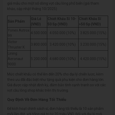
giá mẫu cho một số dòng vợt cầu lông phổ biến (giá tham
khảo, cập nhật tháng 10/2025):
Giá Lẻ
Chiết Khấu Sỉ 10-
Chiết Khấu Sỉ
Sản Phẩm
(VND)
50 Sp (VND)
>50 Sp (VND)
Yonex Astrox
4.500.000
4.050.000 (10%)
3.825.000 (15%)
99
Victor
3.800.000
3.420.000 (10%)
3.230.000 (15%)
Thruster K
Lining
Aeronaut
5.200.000
4.680.000 (10%)
4.420.000 (15%)
9000
Mức chiết khấu có thể lên đến 20% cho đại lý chiến lược, kèm
theo ưu đãi đặc biệt như tặng quà phụ kiện cho đơn hàng lớn.
Giá được cập nhật định kỳ, đảm bảo tính cạnh tranh so với các
vợt cầu lông shop khác trên thị trường.
Quy Định Về Đơn Hàng Tối Thiểu
Để kích hoạt chính sách sỉ, đơn hàng tối thiểu là 10 sản phẩm
mỗi lần đặt, với tổng giá trị từ 20 triệu VND. Đối với đại lý mới,