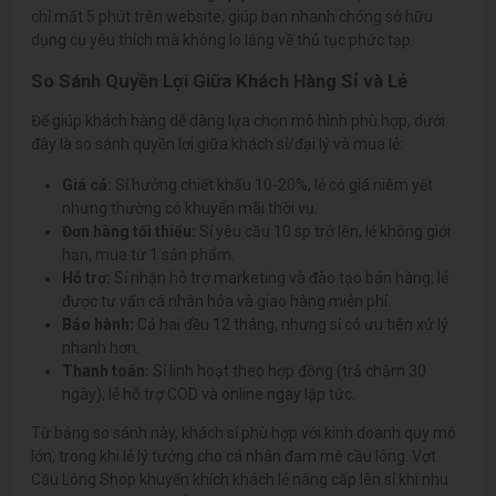
chỉ mất 5 phút trên website, giúp bạn nhanh chóng sở hữu
dụng cụ yêu thích mà không lo lắng về thủ tục phức tạp.
So Sánh Quyền Lợi Giữa Khách Hàng Sỉ và Lẻ
Để giúp khách hàng dễ dàng lựa chọn mô hình phù hợp, dưới
đây là so sánh quyền lợi giữa khách sỉ/đại lý và mua lẻ:
Giá cả:
Sỉ hưởng chiết khấu 10-20%, lẻ có giá niêm yết
nhưng thường có khuyến mãi thời vụ.
Đơn hàng tối thiểu:
Sỉ yêu cầu 10 sp trở lên, lẻ không giới
hạn, mua từ 1 sản phẩm.
Hỗ trợ:
Sỉ nhận hỗ trợ marketing và đào tạo bán hàng; lẻ
được tư vấn cá nhân hóa và giao hàng miễn phí.
Bảo hành:
Cả hai đều 12 tháng, nhưng sỉ có ưu tiên xử lý
nhanh hơn.
Thanh toán:
Sỉ linh hoạt theo hợp đồng (trả chậm 30
ngày); lẻ hỗ trợ COD và online ngay lập tức.
Từ bảng so sánh này, khách sỉ phù hợp với kinh doanh quy mô
lớn, trong khi lẻ lý tưởng cho cá nhân đam mê cầu lông. Vợt
Cầu Lông Shop khuyến khích khách lẻ nâng cấp lên sỉ khi nhu