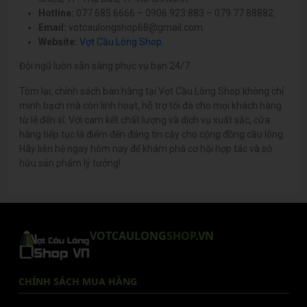
Hotline:
077.685.6666 – 0906 923 883 – 079 77 88882.
Email:
votcaulongshop68@gmail.com.
Website:
Vợt Cầu Lông Shop
.
Đội ngũ luôn sẵn sàng phục vụ bạn 24/7.
Tóm lại, chính sách bán hàng tại Vợt Cầu Lông Shop không chỉ
minh bạch mà còn linh hoạt, hỗ trợ tối đa cho mọi khách hàng
từ lẻ đến sỉ. Với cam kết chất lượng và dịch vụ xuất sắc, cửa
hàng tiếp tục là điểm đến đáng tin cậy cho cộng đồng cầu lông.
Hãy liên hệ ngay hôm nay để khám phá cơ hội hợp tác và sở
hữu sản phẩm lý tưởng!
VOTCAULONG
SHOP
.VN
CHÍNH SÁCH MUA HÀNG