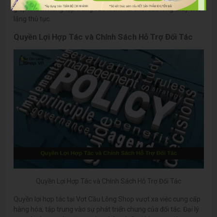
giúp khách hàng tập trung vào niềm vui chơi cầu lông thay vì lo
lắng thủ tục.
Quyền Lợi Hợp Tác và Chính Sách Hỗ Trợ Đối Tác
Quyền Lợi Hợp Tác và Chính Sách Hỗ Trợ Đối Tác
Quyền lợi hợp tác tại Vợt Cầu Lông Shop vượt xa việc cung cấp
hàng hóa, tập trung vào sự phát triển chung của đối tác. Đại lý