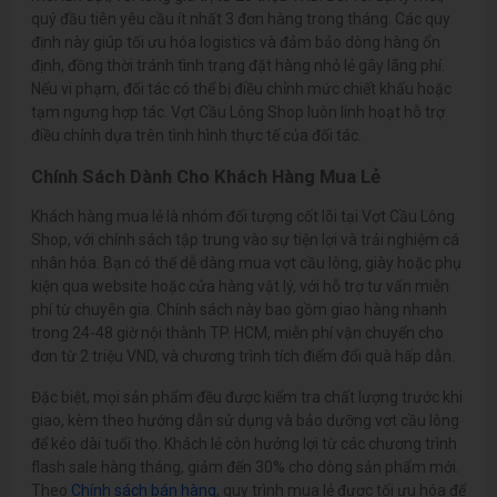
quý đầu tiên yêu cầu ít nhất 3 đơn hàng trong tháng. Các quy
định này giúp tối ưu hóa logistics và đảm bảo dòng hàng ổn
định, đồng thời tránh tình trạng đặt hàng nhỏ lẻ gây lãng phí.
Nếu vi phạm, đối tác có thể bị điều chỉnh mức chiết khấu hoặc
tạm ngưng hợp tác. Vợt Cầu Lông Shop luôn linh hoạt hỗ trợ
điều chỉnh dựa trên tình hình thực tế của đối tác.
Chính Sách Dành Cho Khách Hàng Mua Lẻ
Khách hàng mua lẻ là nhóm đối tượng cốt lõi tại Vợt Cầu Lông
Shop, với chính sách tập trung vào sự tiện lợi và trải nghiệm cá
nhân hóa. Bạn có thể dễ dàng mua vợt cầu lông, giày hoặc phụ
kiện qua website hoặc cửa hàng vật lý, với hỗ trợ tư vấn miễn
phí từ chuyên gia. Chính sách này bao gồm giao hàng nhanh
trong 24-48 giờ nội thành TP. HCM, miễn phí vận chuyển cho
đơn từ 2 triệu VND, và chương trình tích điểm đổi quà hấp dẫn.
Đặc biệt, mọi sản phẩm đều được kiểm tra chất lượng trước khi
giao, kèm theo hướng dẫn sử dụng và bảo dưỡng vợt cầu lông
để kéo dài tuổi thọ. Khách lẻ còn hưởng lợi từ các chương trình
flash sale hàng tháng, giảm đến 30% cho dòng sản phẩm mới.
Theo
Chính sách bán hàng
, quy trình mua lẻ được tối ưu hóa để