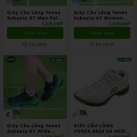
Giày Cầu Lông Yonex
Giày Cầu Lông Yonex
Subaxia GT Men Pale
Subaxia GT Women
Green Chính Hãng
Grayish Green Chính
₫
₫
3,329,000
3,329,000
Hãng
Chọn mua
Chọn mua
So sánh
So sánh
NEW
Giày Cầu Lông Yonex
GIÀY CẦU LÔNG
Subaxia GT Wide
YONEX 65Z4 VA MEN
Dark Green Chính
CHÍNH HÃNG
₫
₫
3,329,000
3,189,000