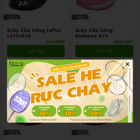
Giày Cầu Lông Lefus
Giày Cầu Lông
L010/016
Kumpoo D73
₫
₫
670,000
600,000
Liên hệ
Liên hệ
×
So sánh
So sánh