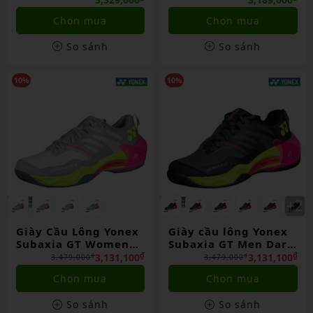
Hãng
Chọn mua
Chọn mua
So sánh
So sánh
10%
10%
Giày Cầu Lông Yonex
Giày cầu lông Yonex
Subaxia GT Women
Subaxia GT Men Dark
Light Gray Chính
Gray Chính Hãng
₫
₫
3,131,100
3,131,100
₫
₫
3,479,000
3,479,000
Hãng
Chọn mua
Chọn mua
So sánh
So sánh