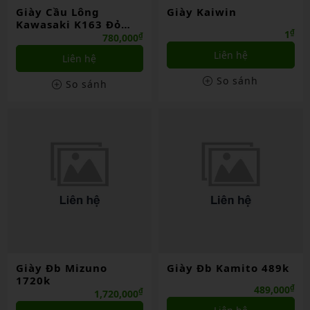
Giày Cầu Lông
Giày Kaiwin
Kawasaki K163 Đỏ
₫
1
(41)
₫
780,000
Liên hệ
Liên hệ
So sánh
So sánh
Giày Đb Mizuno
Giày Đb Kamito 489k
1720k
₫
489,000
₫
1,720,000