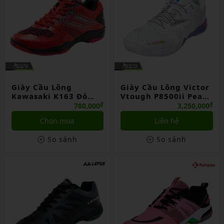
Giày Cầu Lông
Giày Cầu Lông Victor
Kawasaki K163 Đỏ
Vtough P8500ii Pearl
(42)
White / Light Purple
₫
₫
780,000
3,250,000
Iris
Chọn mua
Liên hệ
So sánh
So sánh