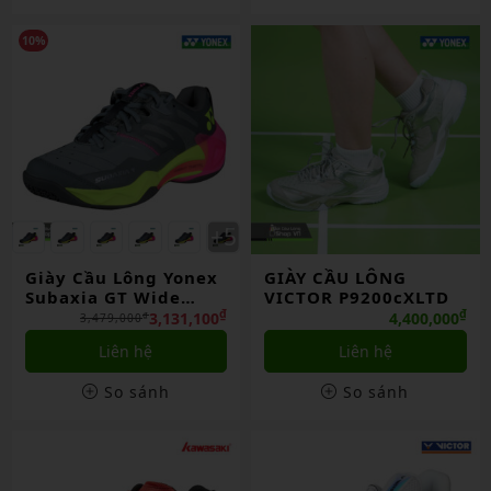
10%
Giày Cầu Lông Yonex
GIÀY CẦU LÔNG
Subaxia GT Wide
VICTOR P9200cXLTD
Gray Chính Hãng
₫
₫
3,131,100
4,400,000
₫
3,479,000
Liên hệ
Liên hệ
So sánh
So sánh