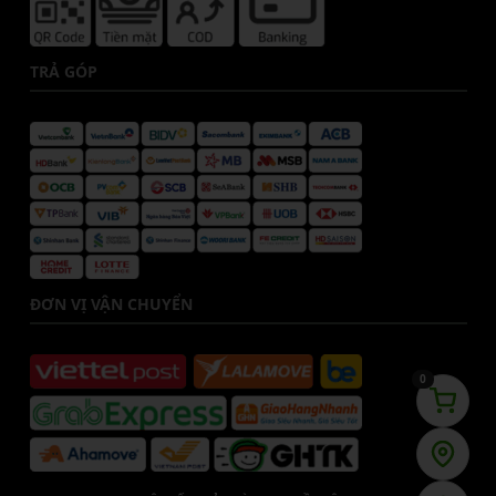
TRẢ GÓP
ĐƠN VỊ VẬN CHUYỂN
0