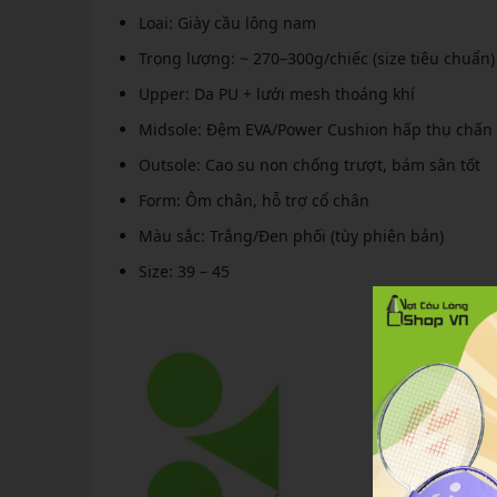
Loại: Giày cầu lông nam
Trọng lượng: ~ 270–300g/chiếc (size tiêu chuẩn)
Upper: Da PU + lưới mesh thoáng khí
Midsole: Đệm EVA/Power Cushion hấp thụ chấn
Outsole: Cao su non chống trượt, bám sân tốt
Form: Ôm chân, hỗ trợ cổ chân
Màu sắc: Trắng/Đen phối (tùy phiên bản)
Size: 39 – 45