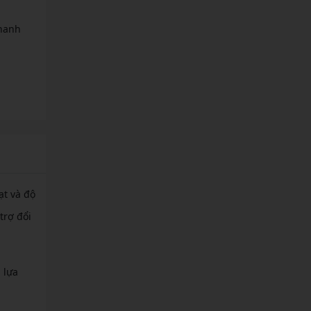
thanh
ạt và độ
trợ đổi
 lựa