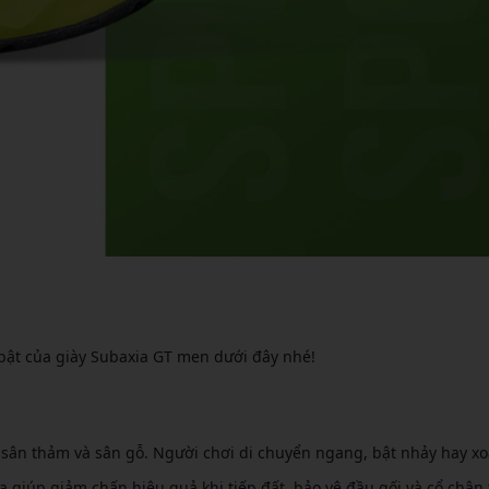
bật của giày Subaxia GT men dưới đây nhé!
t sân thảm và sân gỗ. Người chơi di chuyển ngang, bật nhảy hay xo
 giúp giảm chấn hiệu quả khi tiếp đất, bảo vệ đầu gối và cổ chân