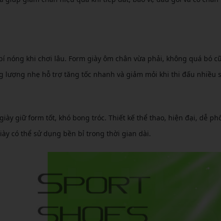
bí nóng khi chơi lâu. Form giày ôm chân vừa phải, không quá bó c
g lượng nhẹ hỗ trợ tăng tốc nhanh và giảm mỏi khi thi đấu nhiều s
ày giữ form tốt, khó bong tróc. Thiết kế thể thao, hiện đại, dễ ph
iày có thể sử dụng bền bỉ trong thời gian dài.