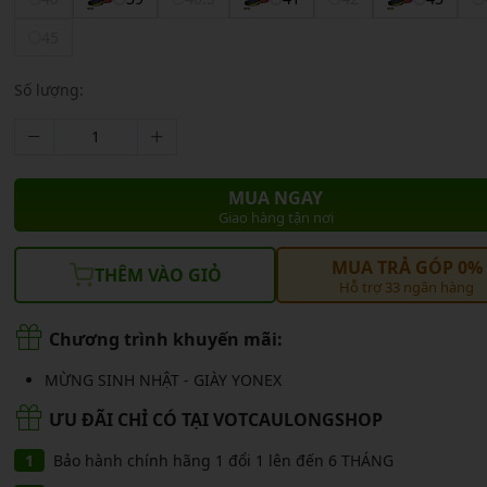
CẦU LÔNG KUMPOO
CẦU LÔNG REDSON
45
CẦU LÔNG KAWASAKI
CẦU LÔNG 3RD
CẦU LÔNG FELET
Số lượng:
CẦU LÔNG APAVI
CẦU LÔNG APAVI
CẦU LÔNG DAS X
MUA NGAY
CẦU LÔNG FLEET
Giao hàng tận nơi
CẦU LÔNG FLEX POWER
MUA TRẢ GÓP 0%
THÊM VÀO GIỎ
Hỗ trợ 33 ngân hàng
CẦU LÔNG FORZA
Chương trình khuyến mãi:
MỪNG SINH NHẬT - GIÀY YONEX
ƯU ĐÃI CHỈ CÓ TẠI VOTCAULONGSHOP
Bảo hành chính hãng 1 đổi 1 lên đến 6 THÁNG