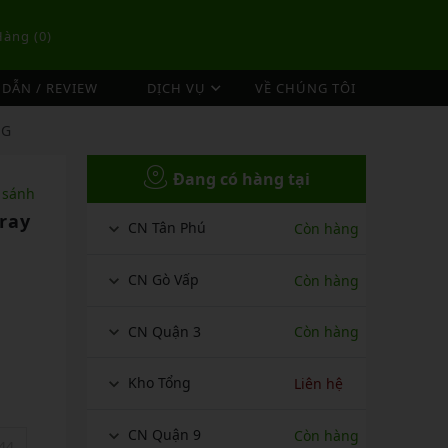
Hàng (
0
)
DẪN / REVIEW
DỊCH VỤ
VỀ CHÚNG TÔI
DỊCH VỤ ĐAN VỢT CẦU LÔNG
NG
TÚI/BALO CẦU LÔNG
OP
DỊCH VỤ THU MUA VỢT CŨ
Đang có hàng tại
ex
Túi Cầu Lông Lining
 sánh
ing
Túi Cầu Lông Yonex
ray
CN Tân Phú
Còn hàng
mpoo
Túi Cầu Lông Victor
tor
Túi Cầu Lông Mizuno
CN Gò Vấp
Còn hàng
Túi Cầu Lông Apavi
Xem thêm
CN Quận 3
Còn hàng
EBALL
MÁY ĐAN
Phụ Kiện Máy Đan
Kho Tổng
Liên hệ
CN Quận 9
Còn hàng
44