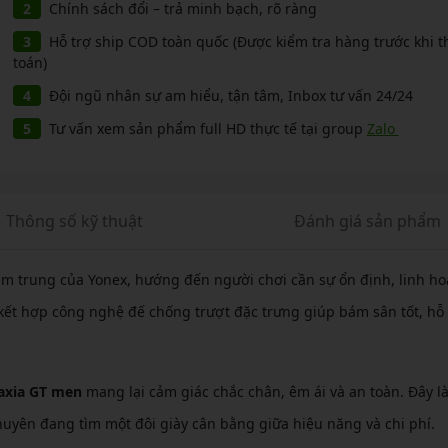
Chính sách đổi – trả minh bạch, rõ ràng
Hỗ trợ ship COD toàn quốc (Được kiểm tra hàng trước khi 
toán)
Đội ngũ nhân sự am hiểu, tận tâm, Inbox tư vấn 24/24
Tư vấn xem sản phẩm full HD thực tế tại group
Zalo
Thông số kỹ thuật
Đánh giá sản phẩm
ầm trung của Yonex, hướng đến người chơi cần sự ổn định, linh ho
 kết hợp công nghệ đế chống trượt đặc trưng giúp bám sân tốt, hỗ 
axia GT men
mang lại cảm giác chắc chân, êm ái và an toàn. Đây là
uyên đang tìm một đôi giày cân bằng giữa hiệu năng và chi phí.