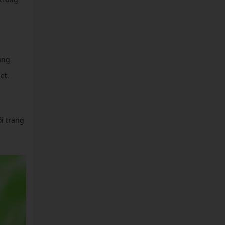
ũng
et.
ối trang