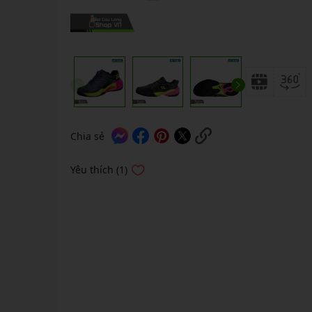
GIÀY 
Vớ Cầu Lông
Vợt Pickleball Kamito
VỢT 
GIÀY 
Vợt Pickleball Dưới 1tr
VỢT 
Xem thêm
GIÀY 
VỢT 
GIÀY 
VỢT 
VỢT 
Chia sẻ
VỢT 
Yêu thích (1)
VỢT 