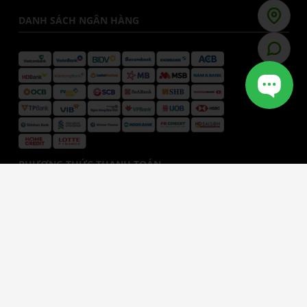
DANH SÁCH NGÂN HÀNG
PHƯƠNG THỨC THANH TOÁN