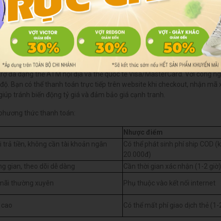
oPay mang đến sự tiện lợi vượt trội cho cộng đồng yêu cầu lông. Bạn ch
Các ví này hỗ trợ liên kết với tài khoản ngân hàng, giúp theo dõi lịch sử 
bảo tỷ lệ thành công cao và không phát sinh phí ẩn khi mua vợt cầu lôn
ATM, Thẻ quốc tế
rợ đa dạng thẻ ATM nội địa và thẻ quốc tế Visa/MasterCard. Với công n
độ. Bạn có thể thanh toán trực tiếp trên website khi checkout, nhận mã
giúp tránh biến động tỷ giá và đảm bảo giá cạnh tranh.
 phương thức thanh toán:
Nhược điểm
 trả tiền, không cần tài khoản ngân
Có thể phát sinh phí ship COD 
20.000đ)
ng gian, theo dõi dễ dàng
Cần thời gian xác nhận (1-2 giờ)
mãi thường xuyên
Phụ thuộc vào kết nối internet
 cao
Có thể mất phí giao dịch thẻ (1