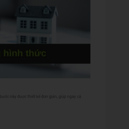
ớc này được thiết kế đơn giản, giúp ngay cả