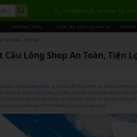
0776856666
Tài Khoản
Giỏ 
THƯƠNG HIỆU
HỢP TÁC KINH DOANH
HƯỚNG 
CẦU LÔNG YONEX
U LÔNG YONEX
CẦU LÔNG YONEX
ALO YONEX
CẦU LÔNG
IỆN MÁY ĐAN
BẢNG CHIẾT KHẤU ĐẠI LÝ
 An Toàn, Tiện Lợi
CẦU LÔNG YONEX
VỢT CẦU LÔNG IXE
ÁO CẦU LÔNG
QUẦN CẦU LÔNG
CẦU LÔNG LINING
U LÔNG LINING
CẦU LÔNG LINING
ALO LINING
CÁN CẦU LÔNG
ALO PICKLEBALL
NHƯỢNG QUYỀN VỢT CẦU LÔNG SH
 Cầu Lông Shop An Toàn, Tiện L
CẦU LÔNG VICTOR
VỢT CẦU LÔNG KAMITO
Áo Cầu Lông Yonex
Quần Cầu Lông Yon
CẦU LÔNG VICTOR
U LÔNG HUNDRED
CẦU LÔNG VICTOR
ALO VICTOR
ẦU LÔNG
PICKLEBALL
Áo Cầu Lông Lining
Quần Cầu Lông Lin
CẦU LÔNG LINING
VỢT CẦU LÔNG KAWASAKI
CẦU LÔNG MIZUNO
U LÔNG FLYPOWER
CẦU LÔNG KID
ALO HUNDRED
U LÔNG
Áo Cầu Lông Hundred
Quần Cầu Lông Ku
CẦU LÔNG MIZUNO
VỢT CẦU LÔNG KLINT
Áo Cầu Lông Kid
Quần Cầu Lông Vic
CẦU LÔNG HUNDRED
U LÔNG KID
 CẦU LÔNG KUMPOO
ALO MIZUNO
 mua sắm
vợt cầu lông shop
uy tín luôn đòi hỏi sự tiện lợi và an toàn trong
Áo Cầu Lông Flypower
Quần Cầu Lông Kid
CẦU LÔNG HUNDRED
VỢT CẦU LÔNG KUMPOO
 cầu lông, từ vợt chất lượng cao đến phụ kiện chuyên dụng như dây căng 
CẦU LÔNG APACS
ALO APAVI
 COD, chuyển khoản ngân hàng và ví điện tử, chúng tôi cam kết mang đế
CẦU LÔNG XP
ALO KAMITO
GIÀY PICKLEBALL
PHỤ KIỆN PICKL
CẦU LÔNG APACS
VỢT CẦU LÔNG PROKENNEX
họn lựa sản phẩm yêu thích mà không lo lắng về giao dịch.
CẦU LÔNG LEFUS
Giày Asics
Bóng Pickleball
CẦU LÔNG FELET
VỢT CẦU LÔNG REVILO
Túi/balo Pickleball
CẦU LÔNG WIKA
CẦU LÔNG FLYPOWER
VỢT CẦU LÔNG TENWAY