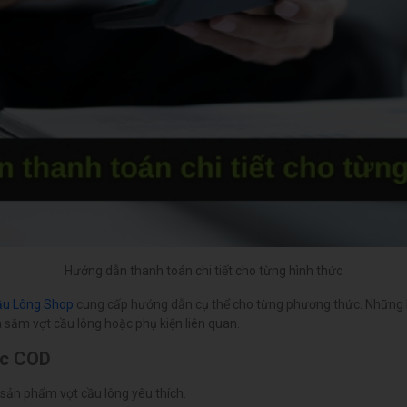
Hướng dẫn thanh toán chi tiết cho từng hình thức
ầu Lông Shop
cung cấp hướng dẫn cụ thể cho từng phương thức. Những bư
 sắm vợt cầu lông hoặc phụ kiện liên quan.
ức COD
sản phẩm vợt cầu lông yêu thích.