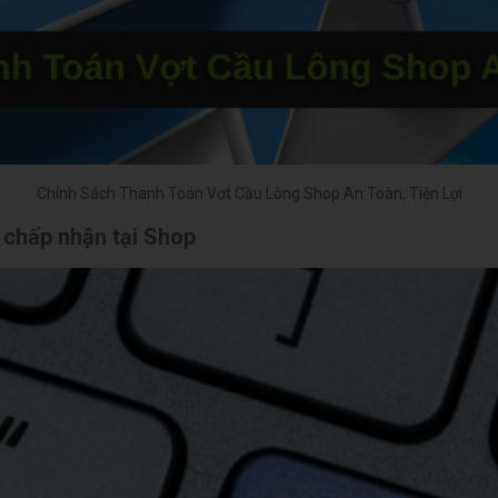
Chính Sách Thanh Toán Vợt Cầu Lông Shop An Toàn, Tiện Lợi
chấp nhận tại Shop