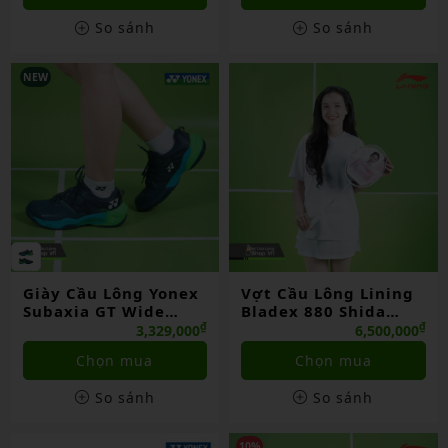
So sánh
So sánh
NEW
Giày Cầu Lông Yonex
Vợt Cầu Lông Lining
Subaxia GT Wide
Bladex 880 Shida
Dark Green Chính
China
₫
₫
3,329,000
6,500,000
Hãng
Chọn mua
Chọn mua
So sánh
So sánh
10%