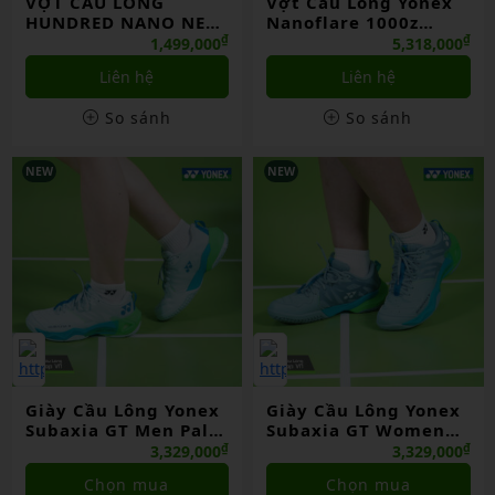
VỢT CẦU LÔNG
Vợt Cầu Lông Yonex
HUNDRED NANO NEO
Nanoflare 1000z
7000 CHÍNH HÃNG
Chính Hãng
₫
₫
1,499,000
5,318,000
Liên hệ
Liên hệ
So sánh
So sánh
NEW
NEW
Giày Cầu Lông Yonex
Giày Cầu Lông Yonex
Subaxia GT Men Pale
Subaxia GT Women
Green Chính Hãng
Grayish Green Chính
₫
₫
3,329,000
3,329,000
Hãng
Chọn mua
Chọn mua