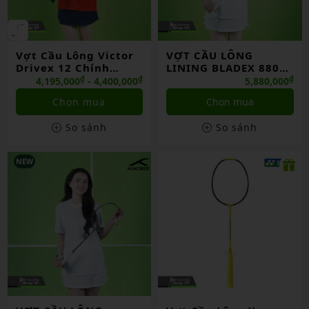
Vợt Cầu Lông Victor
VỢT CẦU LÔNG
Drivex 12 Chính
LINING BLADEX 880
Hãng
SHIDA 2026 CHÍNH
₫
₫
₫
4,195,000
- 4,400,000
5,880,000
HÃNG
Chọn mua
Chọn mua
So sánh
So sánh
NEW