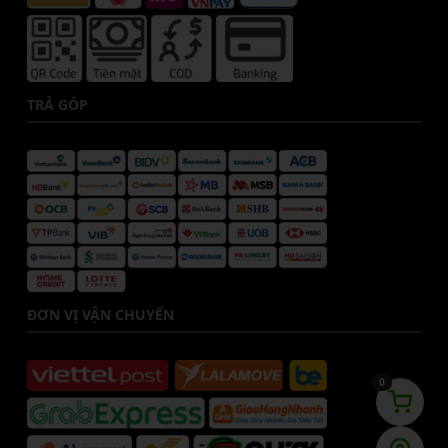
TRẢ GÓP
ĐƠN VỊ VẬN CHUYỂN
0