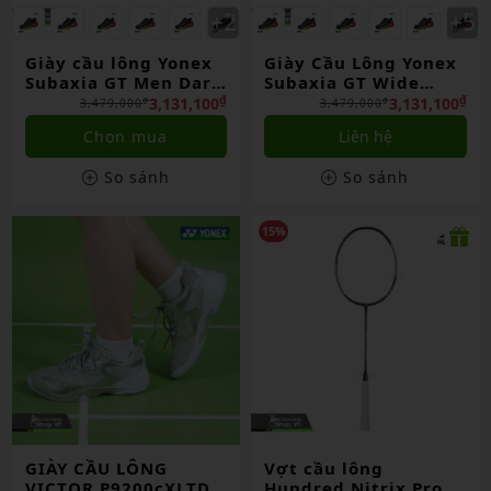
Giày cầu lông Yonex
Giày Cầu Lông Yonex
Subaxia GT Men Dark
Subaxia GT Wide
Gray Chính Hãng
Gray Chính Hãng
₫
₫
3,131,100
3,131,100
₫
₫
3,479,000
3,479,000
Chọn mua
Liên hệ
So sánh
So sánh
15%
GIÀY CẦU LÔNG
Vợt cầu lông
VICTOR P9200cXLTD
Hundred Nitrix Pro