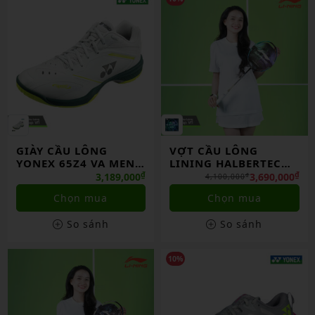
GIÀY CẦU LÔNG
VỢT CẦU LÔNG
YONEX 65Z4 VA MEN
LINING HALBERTEC
CHÍNH HÃNG
7000 II CHÍNH HÃNG
₫
₫
3,189,000
3,690,000
₫
4,100,000
Chọn mua
Chọn mua
So sánh
So sánh
10%