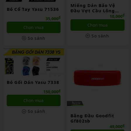
Miếng Dán Bảo Vệ
Bó Cổ Tay Yasu 71536
Đầu Vợt Cầu Lông
Vicleo
₫
10,000
₫
35,000
Chọn mua
Chọn mua
So sánh
So sánh
Bó Gối Dán Yasu 7338
₫
150,000
Chọn mua
So sánh
Băng Đầu Goodfit
Gf802sb
₫
49,000