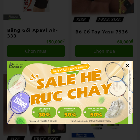
Băng Gối Apavi Ah-
Bó Cổ Tay Yasu 7936
333
₫
₫
150,000
60,000
Chọn mua
Chọn mua
×
So sánh
So sánh