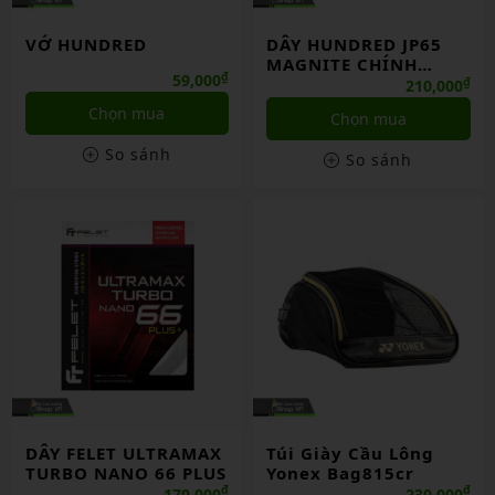
VỚ HUNDRED
DÂY HUNDRED JP65
MAGNITE CHÍNH
₫
59,000
HÃNG
₫
210,000
Chọn mua
Chọn mua
So sánh
So sánh
DÂY FELET ULTRAMAX
Túi Giày Cầu Lông
TURBO NANO 66 PLUS
Yonex Bag815cr
₫
₫
170,000
230,000