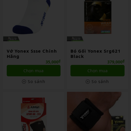
Vớ Yonex Ssse Chính
Bó Gối Yonex Srg621
Hãng
Black
₫
₫
35,000
379,000
Chọn mua
Chọn mua
So sánh
So sánh