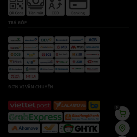
TRẢ GÓP
ĐƠN VỊ VẬN CHUYỂN
0