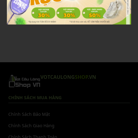
VOTCAULONG
SHOP
.VN
CHÍNH SÁCH MUA HÀNG
Chính Sách Bảo Mật
Chính Sách Giao Hàng
Chính Sách Thanh Toán