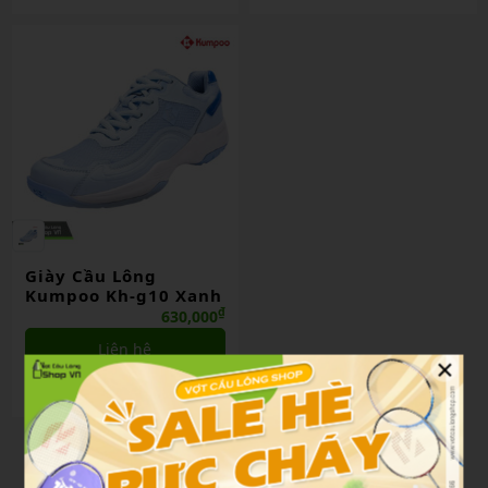
Giày Cầu Lông
Kumpoo Kh-g10 Xanh
₫
630,000
Liên hệ
×
So sánh