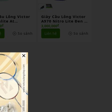
ầu Lông Victor
Giày Cầu Lông Victor
lite At
A970 Nitro Lite Đen –
violet)
ND
₫
₫
0
3,000,000
ệ
So sánh
Liên hệ
So sánh
×