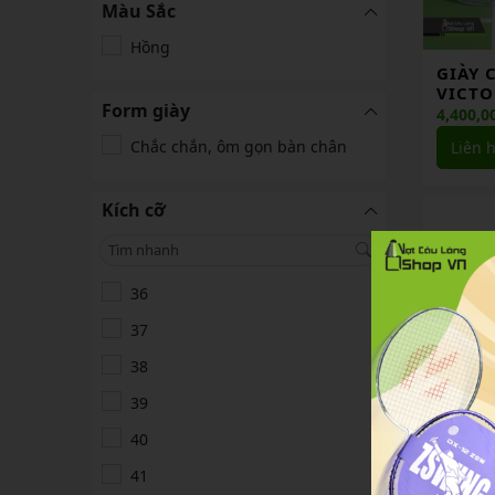
GIÀY 
Màu Sắc
Vớ Cầu Lông
Vợt Pickleball Kamito
VỢT 
GIÀY 
Hồng
Vợt Pickleball Dưới 1tr
VỢT 
GIÀY 
Xem thêm
GIÀY 
VICTO
Form giày
VỢT 
4,400,0
GIÀY 
Chắc chắn, ôm gọn bàn chân
Liên 
VỢT 
VỢT 
Kích cỡ
VỢT 
36
VỢT 
37
38
39
40
Giày C
A970 
41