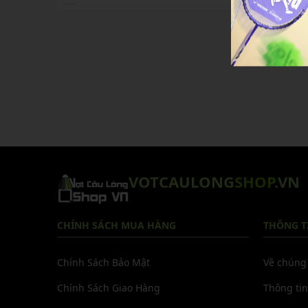
2,750,0
42
Liên 
43
44
45
VOTCAULONG
SHOP
.VN
CHÍNH SÁCH MUA HÀNG
THÔNG T
Chính Sách Bảo Mật
Về chúng 
Chính Sách Giao Hàng
Thông tin