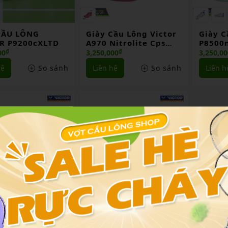
CẦU LÔNG KUMPOO
CẦU LÔNG REDSON
CẦU LÔNG KAWASAKI
CẦU LÔNG 3RD
CẦU LÔNG
Giày Cầu Lông Victor
Giày C
CẦU LÔNG FELET
R P9200cXLTD
A970 Nitrolite Cps
P8500n
CẦU LÔNG APAVI
Hồng
(wt/bl.
₫
₫
00
3,250,000
3,250,00
CẦU LÔNG APAVI
hệ
So sánh
Liên hệ
So sánh
Liên h
CẦU LÔNG DAS X
CẦU LÔNG FLEET
CẦU LÔNG FLEX POWER
CẦU LÔNG FORZA
ầu Lông Victor
GIÀY CẦU LÔNG
Ace Đen – ND
VICTOR A970cADV
₫
₫