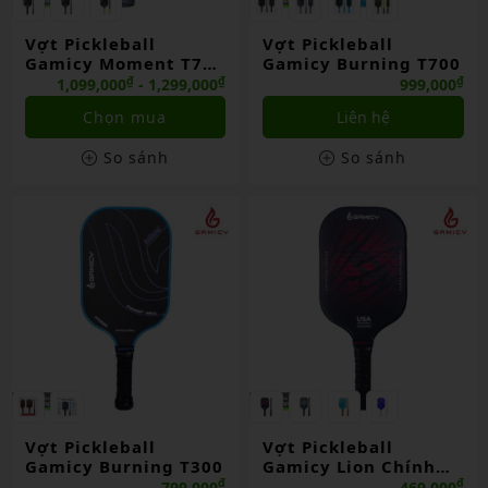
Vợt Pickleball
Vợt Pickleball
Gamicy Moment T700
Gamicy Burning T700
3k Chính Hãng
₫
₫
₫
1,099,000
- 1,299,000
999,000
Chọn mua
Liên hệ
So sánh
So sánh
Vợt Pickleball
Vợt Pickleball
Gamicy Burning T300
Gamicy Lion Chính
Hãng
₫
₫
799,000
469,000