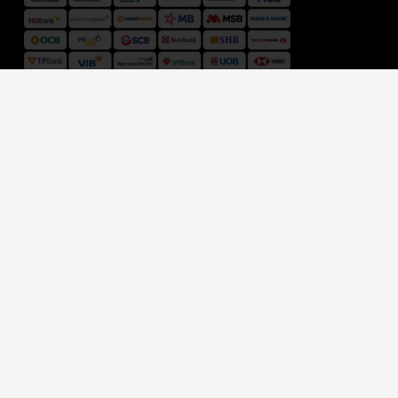
ĐƠN VỊ VẬN CHUYỂN
HỆ THỐNG CỬA HÀNG VỢT CẦU LÔNG SHOP
Giấy chứng nhận đăng ký kinh doanh 41Y8003247
do Cục Cảnh sát ĐKQL cư trú và DLQG về dân cư. Cấp ngày
11/08/2017
Copyright © 2019 Bản quyền website thuộc về Vợt Cầu Lông Shop.