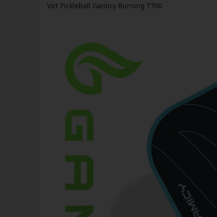
Vợt Pickleball Gamicy Burning T700