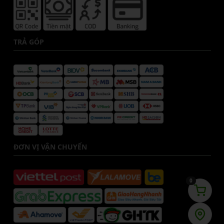
TRẢ GÓP
ĐƠN VỊ VẬN CHUYỂN
0