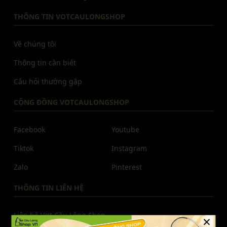
THÔNG TIN VOTCAULONGSHOP
Về chúng tôi
Thông tin cần biết
Câu hỏi thường gặp
CỘNG ĐỒNG VOTCAULONGSHOP
Facebook
Youtube
Tiktok
Instagram
Zalo
Pinterest
THÔNG TIN LIÊN HỆ
Liên hệ Vợt Cầu Lông Shop
×