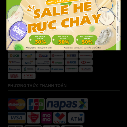
Hotline CSKH:
077.685.6666
Email:
cskh@votcaulongshop.vn
DANH SÁCH NGÂN HÀNG
PHƯƠNG THỨC THANH TOÁN