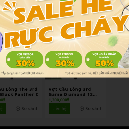
00
1,800,000
1,700,00
hệ
So sánh
Liên hệ
So sánh
Liên h
ầu Lông The 3rd
Vợt Cầu Lông 3rd
Black Panther C
Game Diamond 12
Xanh
₫
₫
00
1,300,000
hệ
So sánh
Liên hệ
So sánh