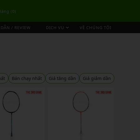
Hàng (
0
)
DẪN / REVIEW
DỊCH VỤ
VỀ CHÚNG TÔI
DỊCH VỤ ĐAN VỢT CẦU LÔNG
TÚI/BALO CẦU LÔNG
OP
DỊCH VỤ THU MUA VỢT CŨ
ex
Túi Cầu Lông Lining
ing
Túi Cầu Lông Yonex
mpoo
Túi Cầu Lông Victor
ất
Bán chạy nhất
Giá tăng dần
Giá giảm dần
tor
Túi Cầu Lông Mizuno
Túi Cầu Lông Apavi
Xem thêm
EBALL
MÁY ĐAN
Phụ Kiện Máy Đan