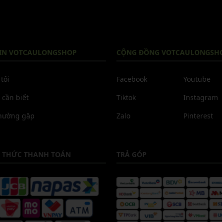
IN VOTCAULONGSHOP
CỘNG ĐỒNG VOTCAULONGSH
tôi
Facebook
Youtube
 cần biết
Tiktok
Instagram
thường gặp
Zalo
Pinterest
 THỨC THANH TOÁN
TRẢ GÓP