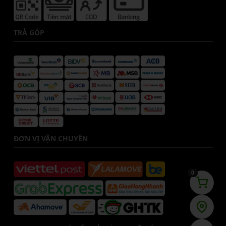
TRẢ GÓP
ĐƠN VỊ VẬN CHUYỂN
0