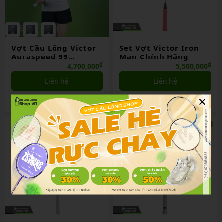
Vợt Cầu Lông Victor
Set Vợt Victor Iron
Auraspeed 99
Man Chính Hãng
BAC/TUC26
₫
₫
4,700,000
5,500,000
Liên hệ
Liên hệ
×
So sánh
So sánh