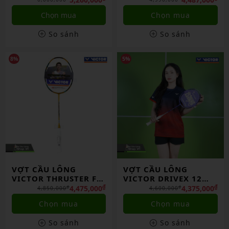
Hãng
Chọn mua
Chọn mua
So sánh
So sánh
8%
5%
VỢT CẦU LÔNG
VỢT CẦU LÔNG
VICTOR THRUSTER F C
VICTOR DRIVEX 12
ULTRA X 2025 CHÍNH
ZSW/J TÍM CHÍNH
₫
₫
4,475,000
4,375,000
₫
₫
4,850,000
4,600,000
HÃNG
HÃNG
Chọn mua
Chọn mua
So sánh
So sánh