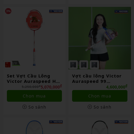
3%
Set Vợt Cầu Lông
Vợt cầu lông Victor
Victor Auraspeed HS
Auraspeed 99
Plus CNY GB 2026
BAC/TUC26 chính
₫
₫
5,070,000
4,600,000
₫
5,250,000
hãng
Chọn mua
Chọn mua
So sánh
So sánh