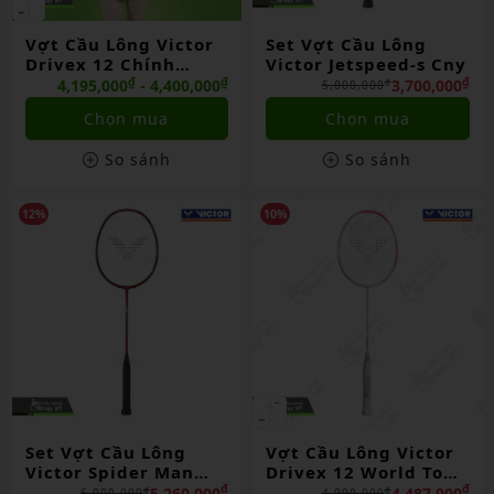
Vợt Cầu Lông Victor
Set Vợt Cầu Lông
Drivex 12 Chính
Victor Jetspeed-s Cny
Hãng
₫
₫
₫
4,195,000
- 4,400,000
3,700,000
₫
5,000,000
Chọn mua
Chọn mua
So sánh
So sánh
12%
10%
Set Vợt Cầu Lông
Vợt Cầu Lông Victor
Victor Spider Man
Drivex 12 World Tour
Limited
Final 2025 Lmt Chính
₫
₫
5,260,000
4,487,000
₫
₫
6,000,000
4,990,000