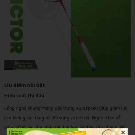
Ưu điểm nổi bật
Hiệu suất thi đấu
Công nghệ khung mỏng đặc trưng Auraspeed giúp giảm lực
cản không khí, tăng tốc độ vung vợt rõ rệt. Người chơi dễ
dàng xử lý các pha phản tạt, bắt lưới và điều cầu nhanh. Độ
×