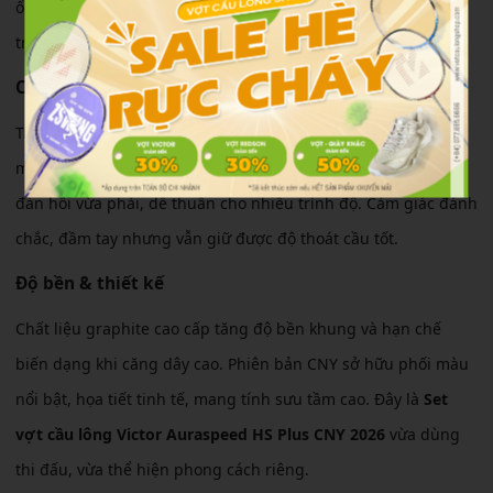
ổn định mặt vợt tốt, hỗ trợ kiểm soát hướng cầu chính xác
trong các tình huống đôi công tốc độ cao.
Cảm giác sử dụng
Trọng lượng 4U nhẹ tay, linh hoạt, giúp xoay chuyển liên tục
mà không gây mỏi cổ tay. Thân vợt trung bình – cứng tạo độ
đàn hồi vừa phải, dễ thuần cho nhiều trình độ. Cảm giác đánh
chắc, đầm tay nhưng vẫn giữ được độ thoát cầu tốt.
Độ bền & thiết kế
Chất liệu graphite cao cấp tăng độ bền khung và hạn chế
biến dạng khi căng dây cao. Phiên bản CNY sở hữu phối màu
nổi bật, họa tiết tinh tế, mang tính sưu tầm cao. Đây là
Set
vợt cầu lông Victor Auraspeed HS Plus CNY 2026
vừa dùng
thi đấu, vừa thể hiện phong cách riêng.