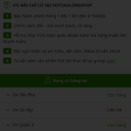
ƯU ĐÃI CHỈ CÓ TẠI VOTCAULONGSHOP
Bảo hành chính hãng 1 đổi 1 lên đến 6 THÁNG
Chính sách đổi – trả minh bạch, rõ ràng
Hỗ trợ ship COD toàn quốc (Được kiểm tra hàng trước khi
thanh toán)
Đội ngũ nhân sự am hiểu, tận tâm, Inbox tư vấn 24/24
Tư vấn xem sản phẩm full HD thực tế tại group
Zalo
Đang có hàng tại
CN Tân Phú
Còn hàng
CN Gò Vấp
Liên hệ
CN Quận 3
Còn hàng