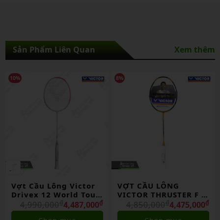
Sản Phẩm Liên Quan
Xem thêm
10%
8%
Vợt Cầu Lông Victor
VỢT CẦU LÔNG
Drivex 12 World Tour
VICTOR THRUSTER F C
Final 2025 Lmt Chính
₫
₫
ULTRA X 2025 CHÍNH
₫
₫
4,990,000
4,487,000
4,850,000
4,475,000
Hãng
HÃNG