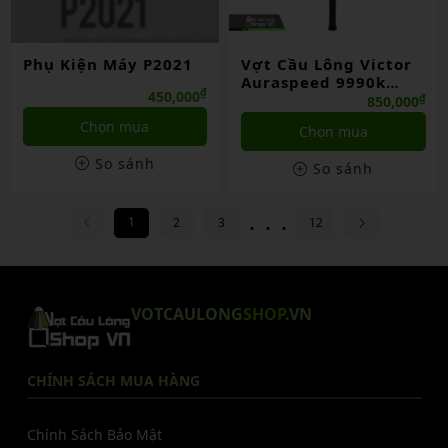
Phụ Kiện Máy P2021
Vợt Cầu Lông Victor
Auraspeed 9990k
₫
450,000
Chính Hãng
₫
850,000
Chọn mua
Chọn mua
So sánh
So sánh
...
1
2
3
12
VOTCAULONG
SHOP
.VN
CHÍNH SÁCH MUA HÀNG
Chính Sách Bảo Mật