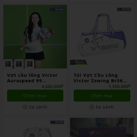
Vợt cầu lông Victor
Túi Vợt Cầu Lông
Auraspeed 99
Victor Zswing Br5656
BAC/TUC26 chính
Sw/aj
₫
₫
4,600,000
1,550,000
hãng
Chọn mua
Chọn mua
So sánh
So sánh