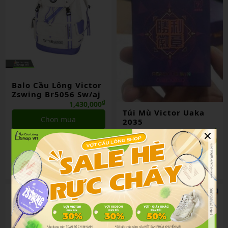
Balo Cầu Lông Victor
Zswing Br5056 Sw/aj
₫
1,430,000
Túi Mù Victor Uaka
Chọn mua
2035
×
₫
150,000
So sánh
Chọn mua
So sánh