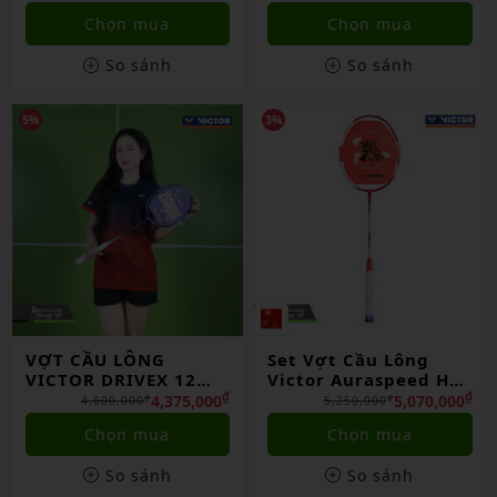
Hãng
HÃNG
Chọn mua
Chọn mua
So sánh
So sánh
5%
3%
VỢT CẦU LÔNG
Set Vợt Cầu Lông
VICTOR DRIVEX 12
Victor Auraspeed HS
ZSW/J TÍM CHÍNH
Plus CNY GB 2026
₫
₫
4,375,000
5,070,000
₫
₫
4,600,000
5,250,000
HÃNG
Chọn mua
Chọn mua
So sánh
So sánh