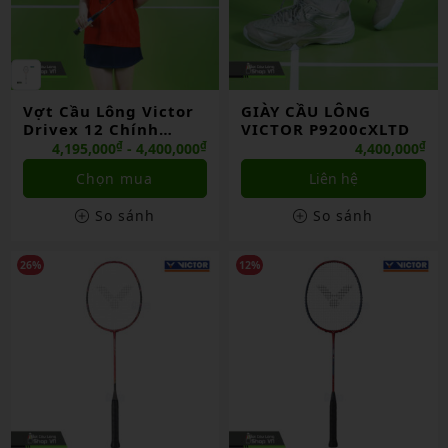
Vợt Cầu Lông Victor
GIÀY CẦU LÔNG
Drivex 12 Chính
VICTOR P9200cXLTD
Hãng
₫
₫
₫
4,195,000
- 4,400,000
4,400,000
Chọn mua
Liên hệ
So sánh
So sánh
26%
12%