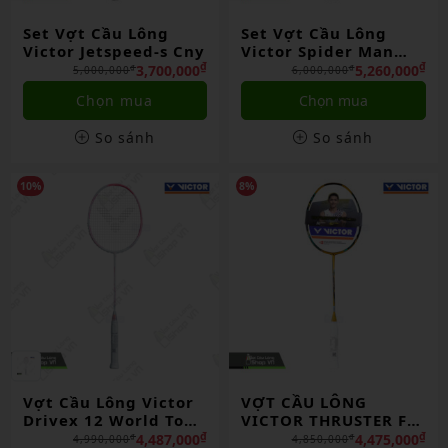
Set Vợt Cầu Lông
Set Vợt Cầu Lông
Victor Jetspeed-s Cny
Victor Spider Man
Limited
₫
₫
3,700,000
5,260,000
₫
₫
5,000,000
6,000,000
Chọn mua
Chọn mua
So sánh
So sánh
10%
8%
Vợt Cầu Lông Victor
VỢT CẦU LÔNG
Drivex 12 World Tour
VICTOR THRUSTER F C
Final 2025 Lmt Chính
ULTRA X 2025 CHÍNH
₫
₫
4,487,000
4,475,000
₫
₫
4,990,000
4,850,000