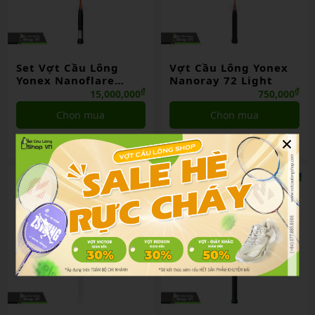
Set Vợt Cầu Lông
Vợt Cầu Lông Yonex
Yonex Nanoflare
Nanoray 72 Light
1000z Red China
₫
₫
15,000,000
750,000
Limited
Chọn mua
Chọn mua
×
So sánh
So sánh