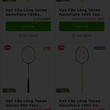
Vợt Cầu Lông Yonex
Vợt Cầu Lông Yonex
Nanoflare 1000z
Nanoflare 1000 Tour
Chính Hãng
Chính Hãng
₫
₫
5,318,000
2,623,200
₫
3,279,000
Liên hệ
Liên hệ
So sánh
So sánh
20%
10%
Vợt Cầu Lông Yonex
Vợt Cầu Lông Yonex
Astrox 88d Tour
Nanoflare 1000 Game
Chính Hãng
Chính Hãng
₫
₫
2,575,200
1,853,100
₫
₫
3,219,000
2,059,000