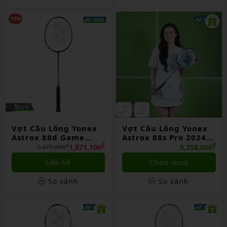
10%
Vợt Cầu Lông Yonex
Vợt Cầu Lông Yonex
Astrox 88d Game
Astrox 88s Pro 2024
Chính Hãng
Chính Hãng
₫
₫
1,871,100
5,258,000
₫
2,079,000
Liên hệ
Chọn mua
So sánh
So sánh