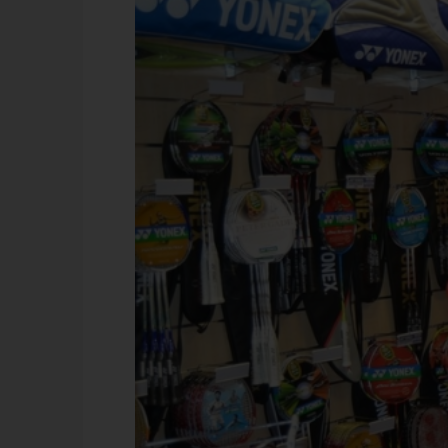
GIÀY 
Vớ Cầu Lông
Vợt Pickleball Kamito
VỢT 
GIÀY 
Vợt Pickleball Dưới 1tr
VỢT 
Xem thêm
GIÀY 
VỢT 
GIÀY 
VỢT 
VỢT 
VỢT 
VỢT 