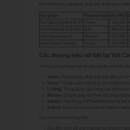
Để minh họa sự đa dạng, dưới đây là bảng so sánh
Sản phẩm
Thương hiệu
Giá (VND)
Đ
Vợt Cầu Lông Astrox 99
Yonex
4.500.000
K
Vợt Pickleball SLK Halo
SLK
2.800.000
M
Giày Wave Claw 3
Mizuno
2.200.000
Đ
Balo Power Cushion
Yonex
1.500.000
C
Các thương hiệu nổi bật tại Vợt C
Vợt Cầu Lông Shop hợp tác độc quyền với nhiều thư
Yonex
: Thương hiệu Nhật Bản dẫn đầu với cô
Victor
: Từ Đài Loan, nổi tiếng với vợt bền bỉ 
Li-Ning
: Trung Quốc, tập trung vào thiết kế e
Mizuno
: Chuyên giày thể thao với công nghệ
Adidas
: Thời trang thể thao thời thượng, kết
Selkirk
: Dành cho pickleball, với paddles carb
Quy trình chọn thương hiệu:
Xác định trình độ chơi (nghiệp dư/chuyên nghi