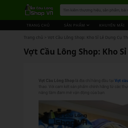
TRANG CHỦ
SẢN PHẨM
KHUYẾN MÃI
VỢT CẦU LÔNG
GIÀY 
ÁO CẦ
QUẦN 
TÚI/B
CƯỚC 
PHỤ K
NÓN
Trang chủ
>
Vợt Cầu Lông Shop: Kho Sỉ Lẻ Dụng Cụ T
VỢT 
VỢT CẦU LÔNG
GIÀY CẦU LÔNG
GIÀY CẦU LÔNG
GIÀY 
ÁO CẦ
QUẦN 
TÚI/B
CUỐN 
TÚI/B
Vợt Cầu Lông Shop: Kho S
VỢT 
Vợt Cầu Lông Yonex
Giày Cầu Lông Yonex
ÁO CẦU LÔNG
GIÀY 
ÁO CẦ
QUẦN 
TÚI/B
ỐNG C
BÓNG 
Vợt Cầu Lông Victor
Giày Cầu Lông Mizuno
VỢT 
QUẦN CẦU LÔNG
GIÀY 
ÁO CẦ
QUẦN 
TÚI/B
VỚ CẦ
Vợt Cầu Lông Lining
Giày Cầu Lông Lining
VỢT 
Vợt Cầu Lông Mizuno
Giày Cầu Lông Victor
TÚI / BALO CẦU LÔNG
GIÀY 
ÁO CẦ
QUẦN
TÚI/B
Vợt Cầu Lông Shop
là địa chỉ hàng đầu tại
Vợt cầ
Vợt Cầu Lông Hundred
Giày Cầu Lông Hundred
VỢT 
thao. Với cam kết sản phẩm chính hãng từ các thư
PHỤ KIỆN CẦU LÔNG
GIÀY 
TÚI/B
Xem thêm
Xem thêm
nâng tầm đam mê vận động của bạn.
MÁY ĐAN
GIÀY 
TÚI/B
PHỤ KIỆN CẦU LÔNG
VỢT PICKLEBALL
VỢT 
VỢT PICKLEBALL
GIÀY 
Cước Cầu Lông
Vợt Pickleball Joola
VỢT 
Ống Cầu Lông
Vợt Pickleball Sypik
PHỤ KIỆN PICKLE BALL
GIÀY 
VỢT 
Cuốn Cán Cầu Lông
Vợt Pickleball Lining