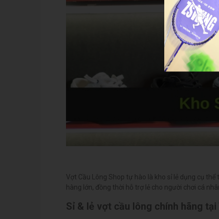
Vợt Cầu Lông Shop tự hào là kho sỉ lẻ dụng cụ thể
hàng lớn, đồng thời hỗ trợ lẻ cho người chơi cá nh
Sỉ & lẻ vợt cầu lông chính hãng tạ