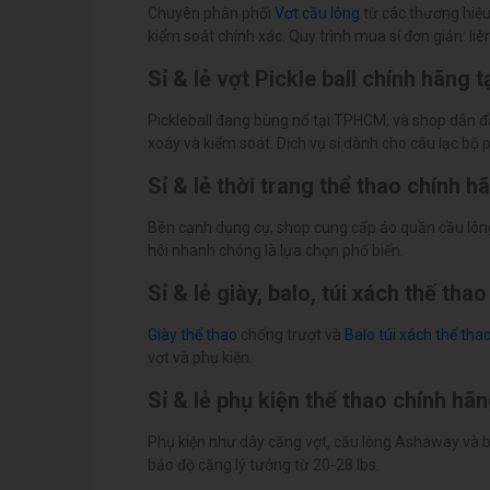
Chuyên phân phối
Vợt cầu lông
từ các thương hiệu
kiểm soát chính xác. Quy trình mua sỉ đơn giản: liê
Sỉ & lẻ vợt Pickle ball chính hãng 
Pickleball đang bùng nổ tại TPHCM, và shop dẫn đ
xoáy và kiểm soát. Dịch vụ sỉ dành cho câu lạc bộ p
Sỉ & lẻ thời trang thể thao chính h
Bên cạnh dụng cụ, shop cung cấp áo quần cầu lông t
hôi nhanh chóng là lựa chọn phổ biến.
Sỉ & lẻ giày, balo, túi xách thế th
Giày thể thao
chống trượt và
Balo túi xách thể tha
vợt và phụ kiện.
Sỉ & lẻ phụ kiện thể thao chính hã
Phụ kiện như dây căng vợt, cầu lông Ashaway và b
bảo độ căng lý tưởng từ 20-28 lbs.