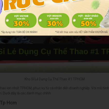
Kho Sỉ Lẻ Dụng Cụ Thể Thao #1 TPHCM
 thao lớn nhất TPHCM, phục vụ từ cá nhân đến doanh nghiệp. Với mô hình 
ân. Dưới đây là các danh mục chính:
i Tp Hcm