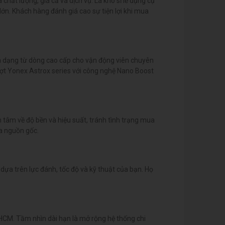
hất lượng, giá cả và dịch vụ. Là kho sỉ lẻ dụng cụ
ớn. Khách hàng đánh giá cao sự tiện lợi khi mua
Đa dạng từ dòng cao cấp cho vận động viên chuyên
ợt Yonex Astrox series với công nghệ Nano Boost
 tâm về độ bền và hiệu suất, tránh tình trạng mua
a nguồn gốc.
dựa trên lực đánh, tốc độ và kỹ thuật của bạn. Họ
HCM. Tầm nhìn dài hạn là mở rộng hệ thống chi