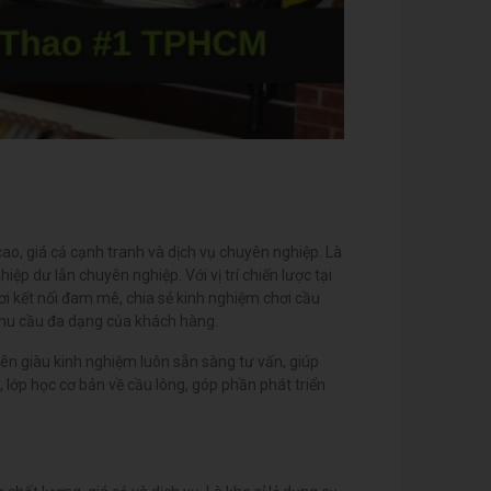
, giá cả cạnh tranh và dịch vụ chuyên nghiệp. Là
 dư lẫn chuyên nghiệp. Với vị trí chiến lược tại
 kết nối đam mê, chia sẻ kinh nghiệm chơi cầu
nhu cầu đa dạng của khách hàng.
viên giàu kinh nghiệm luôn sẵn sàng tư vấn, giúp
 lớp học cơ bản về cầu lông, góp phần phát triển