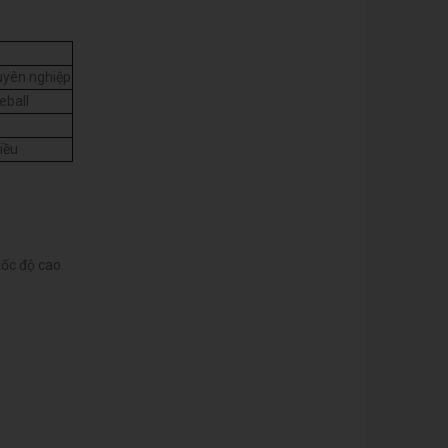
uyên nghiệp
eball
iều
ốc độ cao.