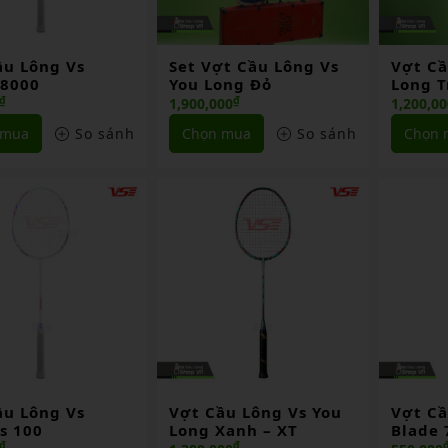
CẦU LÔNG KUMPOO
CẦU LÔNG REDSON
CẦU LÔNG KAWASAKI
CẦU LÔNG 3RD
ầu Lông Vs
Set Vợt Cầu Lông Vs
Vợt Cầ
CẦU LÔNG FELET
 8000
You Long Đỏ
Long T
CẦU LÔNG APAVI
₫
₫
1,900,000
1,200,00
CẦU LÔNG APAVI
 mua
So sánh
Chọn mua
So sánh
Chọn 
CẦU LÔNG DAS X
CẦU LÔNG FLEET
CẦU LÔNG FLEX POWER
CẦU LÔNG FORZA
ầu Lông Vs
Vợt Cầu Lông Vs You
Vợt Cầ
s 100
Long Xanh – XT
Blade 
₫
₫