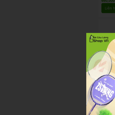
660,000
Liên 
Vợt C
Blade
550,000
Liên 