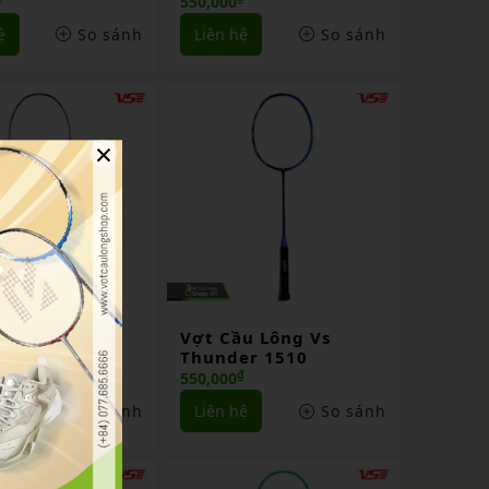
550,000
ệ
So sánh
Liên hệ
So sánh
×
u Lông Vs
Vợt Cầu Lông Vs
6000
Thunder 1510
₫
₫
550,000
ệ
So sánh
Liên hệ
So sánh