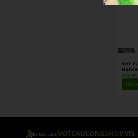
Vợt C
Hunce
700,000
Liên 
VOTCAULONG
SHOP
.VN