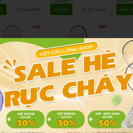
1,300,000
550,000
hệ
So sánh
Liên hệ
So sánh
Liên h
ầu Lông Vs
Vợt Cầu Lông Vs
Vợt Cầ
 7200
Blade 7000
Blade 
₫
₫
550,000
550,000
hệ
So sánh
Liên hệ
So sánh
Liên h