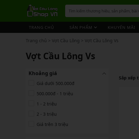
TRANG CHỦ
SẢN PHẨM
KHUYẾN MÃI
VỢT CẦU LÔNG
GIÀY 
ÁO CẦ
QUẦN 
TÚI/B
CƯỚC 
PHỤ K
NÓN
Trang chủ
>
Vợt Cầu Lông
>
Vợt Cầu Lông Vs
VỢT 
VỢT CẦU LÔNG
GIÀY CẦU LÔNG
GIÀY CẦU LÔNG
GIÀY 
ÁO CẦ
QUẦN 
TÚI/B
CUỐN 
TÚI/B
Vợt Cầu Lông Vs
VỢT 
Vợt Cầu Lông Yonex
Giày Cầu Lông Yonex
ÁO CẦU LÔNG
GIÀY 
ÁO CẦ
QUẦN 
TÚI/B
ỐNG C
BÓNG 
Vợt Cầu Lông Victor
Giày Cầu Lông Mizuno
VỢT 
QUẦN CẦU LÔNG
GIÀY 
ÁO CẦ
QUẦN 
TÚI/B
VỚ CẦ
Khoảng giá
Vợt Cầu Lông Lining
Giày Cầu Lông Lining
Sắp xếp 
VỢT 
Vợt Cầu Lông Mizuno
Giày Cầu Lông Victor
Giá dưới 500.000đ
TÚI / BALO CẦU LÔNG
GIÀY 
ÁO CẦ
QUẦN
TÚI/B
Vợt Cầu Lông Hundred
Giày Cầu Lông Hundred
500.000đ - 1 triệu
VỢT 
PHỤ KIỆN CẦU LÔNG
GIÀY 
TÚI/B
Xem thêm
Xem thêm
1 - 2 triệu
MÁY ĐAN
GIÀY 
TÚI/B
PHỤ KIỆN CẦU LÔNG
VỢT PICKLEBALL
VỢT 
2 - 3 triệu
VỢT PICKLEBALL
GIÀY 
Cước Cầu Lông
Vợt Pickleball Joola
VỢT 
Giá trên 3 triệu
Ống Cầu Lông
Vợt Pickleball Sypik
PHỤ KIỆN PICKLE BALL
GIÀY 
VỢT 
Cuốn Cán Cầu Lông
Vợt Pickleball Lining