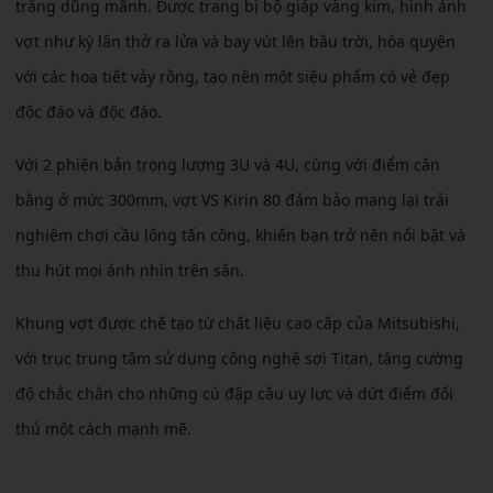
trắng dũng mãnh. Được trang bị bộ giáp vàng kim, hình ảnh
vợt như kỳ lân thở ra lửa và bay vút lên bầu trời, hòa quyện
với các hoạ tiết vảy rồng, tạo nên một siêu phẩm có vẻ đẹp
độc đáo và độc đáo.
Với 2 phiên bản trọng lượng 3U và 4U, cùng với điểm cân
bằng ở mức 300mm, vợt VS Kirin 80 đảm bảo mang lại trải
nghiệm chơi cầu lông tấn công, khiến bạn trở nên nổi bật và
thu hút mọi ánh nhìn trên sân.
Khung vợt được chế tạo từ chất liệu cao cấp của Mitsubishi,
với trục trung tâm sử dụng công nghệ sợi Titan, tăng cường
độ chắc chắn cho những cú đập cầu uy lực và dứt điểm đối
thủ một cách mạnh mẽ.