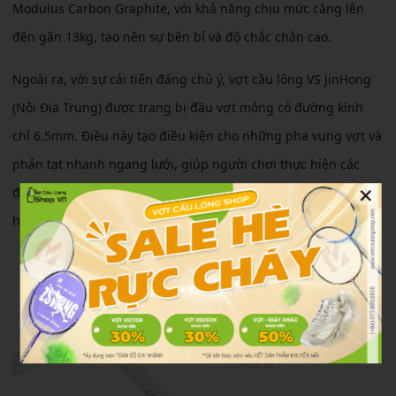
Modulus Carbon Graphite, với khả năng chịu mức căng lên
đến gần 13kg, tạo nên sự bền bỉ và độ chắc chắn cao.
Ngoài ra, với sự cải tiến đáng chú ý, vợt cầu lông VS JinHong
(Nội Địa Trung) được trang bị đầu vợt mỏng có đường kính
chỉ 6.5mm. Điều này tạo điều kiện cho những pha vung vợt và
phản tạt nhanh ngang lưới, giúp người chơi thực hiện các
×
động tác này một cách linh hoạt và chính xác trong mọi tình
huống trận đấu.