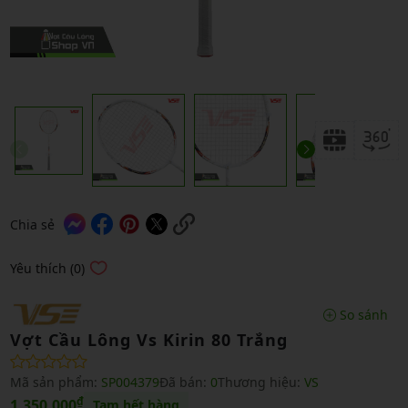
Chia sẻ
Yêu thích (0)
So sánh
Vợt Cầu Lông Vs Kirin 80 Trắng
Mã sản phẩm:
SP004379
Đã bán:
0
Thương hiệu:
VS
₫
1,350,000
Tạm hết hàng