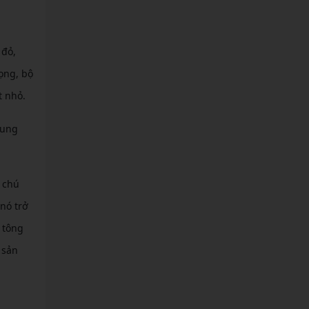
 đỏ,
ọng, bộ
t nhỏ.
hung
 chú
nó trở
 tông
 sản