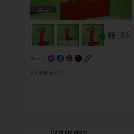
GIÀY 
Vớ Cầu Lông
Vợt Pickleball Kamito
VỢT 
GIÀY 
Vợt Pickleball Dưới 1tr
VỢT 
Xem thêm
GIÀY 
VỢT 
GIÀY 
VỢT 
VỢT 
Chia sẻ
VỢT 
Yêu thích (0)
VỢT 
Mô tả sản phẩm