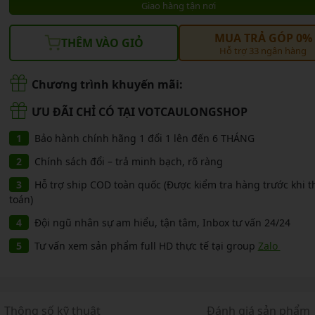
CẦU LÔNG KUMPOO
Giao hàng tận nơi
CẦU LÔNG REDSON
CẦU LÔNG KAWASAKI
MUA TRẢ GÓP 0%
THÊM VÀO GIỎ
CẦU LÔNG 3RD
CẦU LÔNG FELET
Hỗ trợ 33 ngân hàng
CẦU LÔNG APAVI
CẦU LÔNG APAVI
Chương trình khuyến mãi:
CẦU LÔNG DAS X
ƯU ĐÃI CHỈ CÓ TẠI VOTCAULONGSHOP
CẦU LÔNG FLEET
Bảo hành chính hãng 1 đổi 1 lên đến 6 THÁNG
CẦU LÔNG FLEX POWER
Chính sách đổi – trả minh bạch, rõ ràng
Hỗ trợ ship COD toàn quốc (Được kiểm tra hàng trước khi 
CẦU LÔNG FORZA
toán)
Đội ngũ nhân sự am hiểu, tận tâm, Inbox tư vấn 24/24
Tư vấn xem sản phẩm full HD thực tế tại group
Zalo
Thông số kỹ thuật
Đánh giá sản phẩm