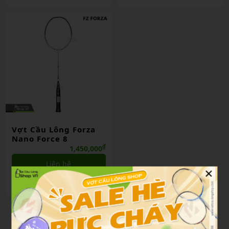
Vợt Cầu Lông Forza
Nano Force 8
₫
1,450,000
Liên hệ
×
So sánh