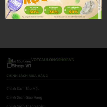
VOTCAULONG
SHOP
.VN
CHÍNH SÁCH MUA HÀNG
Chính Sách Bảo Mật
Chính Sách Giao Hàng
Chính Sách Thanh Toán