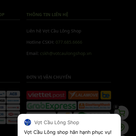
OP
THÔNG TIN LIÊN HỆ
Liên hệ Vợt Cầu Lông Shop
Hotline CSKH:
077.685.6666
Email:
cskh@votcaulongshop.vn
ĐƠN VỊ VẬN CHUYỂN
0
Vợt Cầu Lông Shop
Vợt Cầu Lông shop hân hạnh phục vụ! 