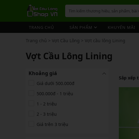
TRANG CHỦ
SẢN PHẨM
KHUYẾN MÃI
VỢT CẦU LÔNG
GIÀY 
ÁO CẦ
QUẦN 
TÚI/B
CƯỚC 
PHỤ K
NÓN
Trang chủ
>
Vợt Cầu Lông
>
Vợt cầu lông Lining
VỢT 
VỢT CẦU LÔNG
GIÀY CẦU LÔNG
GIÀY CẦU LÔNG
GIÀY 
ÁO CẦ
QUẦN 
TÚI/B
CUỐN 
TÚI/B
Vợt Cầu Lông Lining
VỢT 
Vợt Cầu Lông Yonex
Giày Cầu Lông Yonex
ÁO CẦU LÔNG
GIÀY 
ÁO CẦ
QUẦN 
TÚI/B
ỐNG C
BÓNG 
Vợt Cầu Lông Victor
Giày Cầu Lông Mizuno
VỢT 
QUẦN CẦU LÔNG
GIÀY 
ÁO CẦ
QUẦN 
TÚI/B
VỚ CẦ
Khoảng giá
Vợt Cầu Lông Lining
Giày Cầu Lông Lining
Sắp xếp 
VỢT 
Vợt Cầu Lông Mizuno
Giày Cầu Lông Victor
Giá dưới 500.000đ
TÚI / BALO CẦU LÔNG
GIÀY 
ÁO CẦ
QUẦN
TÚI/B
Vợt Cầu Lông Hundred
Giày Cầu Lông Hundred
500.000đ - 1 triệu
VỢT 
PHỤ KIỆN CẦU LÔNG
GIÀY 
TÚI/B
Xem thêm
Xem thêm
1 - 2 triệu
MÁY ĐAN
GIÀY 
TÚI/B
PHỤ KIỆN CẦU LÔNG
VỢT PICKLEBALL
VỢT 
2 - 3 triệu
VỢT PICKLEBALL
GIÀY 
Cước Cầu Lông
Vợt Pickleball Joola
VỢT 
Giá trên 3 triệu
Ống Cầu Lông
Vợt Pickleball Sypik
PHỤ KIỆN PICKLE BALL
GIÀY 
VỢT 
Cuốn Cán Cầu Lông
Vợt Pickleball Lining