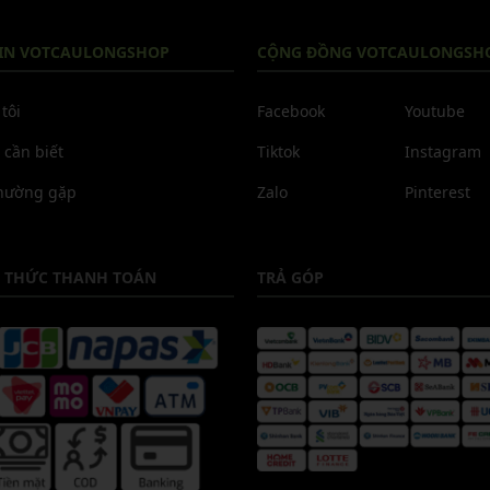
IN VOTCAULONGSHOP
CỘNG ĐỒNG VOTCAULONGSH
tôi
Facebook
Youtube
 cần biết
Tiktok
Instagram
thường gặp
Zalo
Pinterest
 THỨC THANH TOÁN
TRẢ GÓP