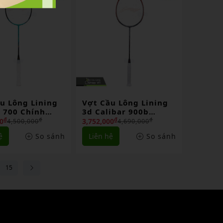
u Lông Lining
Vợt Cầu Lông Lining
 700 Chính
3d Calibar 900b
Chính Hãng
₫
₫
₫
₫
0
3,752,000
4,500,000
4,690,000
ệ
So sánh
Liên hệ
So sánh
15