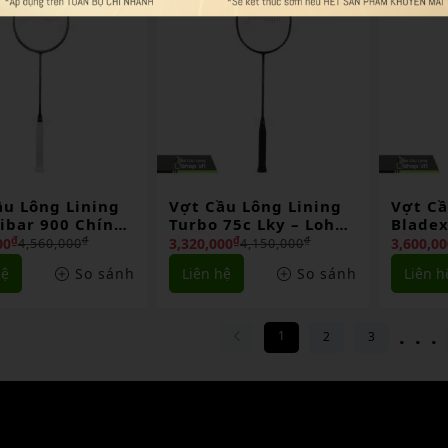
ầu Lông Lining
Vợt Cầu Lông Lining
Vợt Cầ
ibar 900 Chính
Turbo 75c Lky – Loh
Bladex
Kean Yew Chính Hãng
Hãng
₫
₫
₫
₫
00
3,320,000
3,600,00
4,560,000
4,150,000
hệ
So sánh
Liên hệ
So sánh
Liên h
...
1
2
3