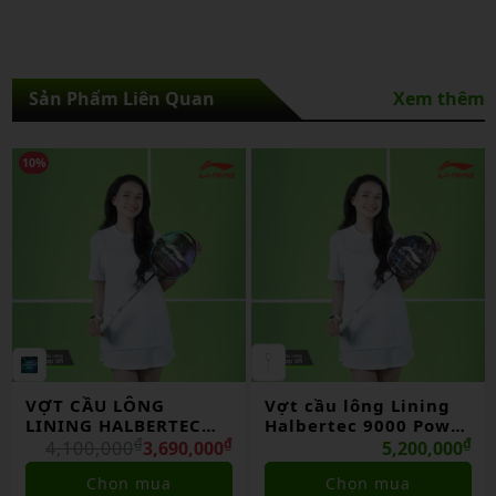
Sản Phẩm Liên Quan
Xem thêm
30%
Vợt cầu lông Lining
Vợt Cầu Lông Lining
Halbertec 9000 Power
Aeronaut 6000
chính hãng
₫
Control Chính Hãng
₫
₫
5,200,000
2,330,000
1,631,000
Chọn mua
Chọn mua