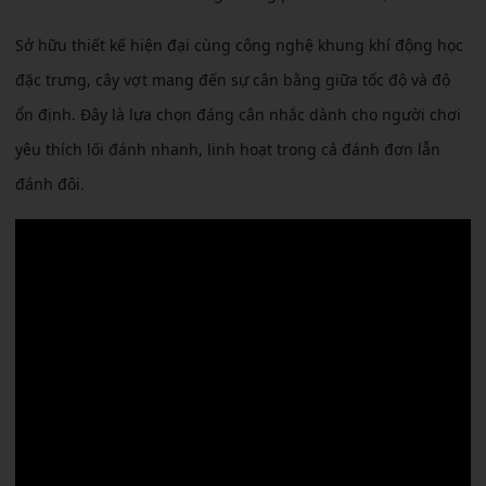
Sở hữu thiết kế hiện đại cùng công nghệ khung khí động học
đặc trưng, cây vợt mang đến sự cân bằng giữa tốc độ và độ
ổn định. Đây là lựa chọn đáng cân nhắc dành cho người chơi
yêu thích lối đánh nhanh, linh hoạt trong cả đánh đơn lẫn
đánh đôi.