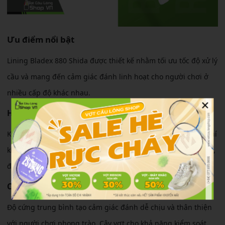
Ưu điểm nổi bật
Lining Bladex 880 Shida được thiết kế nhằm tối ưu tốc độ xử lý
cầu và mang đến cảm giác đánh linh hoạt cho người chơi ở
nhiều cấp độ khác nhau.
×
Hiệu suất thi đấu
Khung vợt khí động học giúp giảm đáng kể sức cản không khí
khi vung vợt. Điều này hỗ trợ tốt cho các pha phản tạt nhanh,
điều cầu chính xác và những tình huống bắt lưới liên tục.
Cảm giác sử dụng
Độ cứng trung bình tạo cảm giác đánh dễ chịu và thân thiện
với người chơi phong trào. Cây vợt cho khả năng kiểm soát