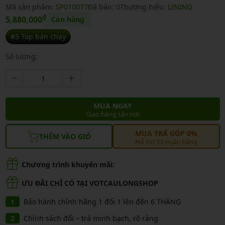
Mã sản phẩm:
SP010077
Đã bán:
0
Thương hiệu:
LINING
₫
5,880,000
Còn hàng
#5 Top bán chạy
Số lượng:
MUA NGAY
Giao hàng tận nơi
MUA TRẢ GÓP 0%
THÊM VÀO GIỎ
Hỗ trợ 33 ngân hàng
Chương trình khuyến mãi:
ƯU ĐÃI CHỈ CÓ TẠI VOTCAULONGSHOP
Bảo hành chính hãng 1 đổi 1 lên đến 6 THÁNG
Chính sách đổi – trả minh bạch, rõ ràng