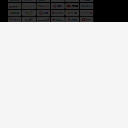
ĐƠN VỊ VẬN CHUYỂN
HỆ THỐNG CỬA HÀNG VỢT CẦU LÔNG SHOP
Giấy chứng nhận đăng ký kinh doanh 41Y8003247
do Cục Cảnh sát ĐKQL cư trú và DLQG về dân cư. Cấp ngày
11/08/2017
Copyright © 2019 Bản quyền website thuộc về Vợt Cầu Lông Shop.