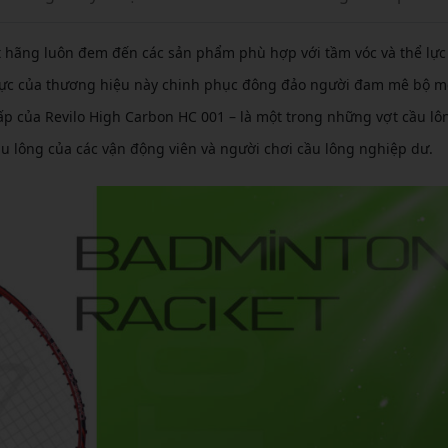
t hãng luôn đem đến các sản phẩm phù hợp với tầm vóc và thể lực
 mực của thương hiệu này chinh phục đông đảo người đam mê bộ m
p của Revilo High Carbon HC 001 – là một trong những vợt cầu lô
u lông của các vận động viên và người chơi cầu lông nghiệp dư.