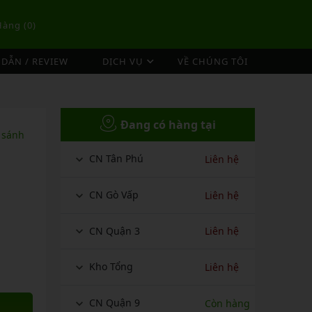
Hàng (
0
)
DẪN / REVIEW
DỊCH VỤ
VỀ CHÚNG TÔI
DỊCH VỤ ĐAN VỢT CẦU LÔNG
TÚI/BALO CẦU LÔNG
OP
DỊCH VỤ THU MUA VỢT CŨ
Đang có hàng tại
ex
Túi Cầu Lông Lining
 sánh
ing
Túi Cầu Lông Yonex
CN Tân Phú
Liên hệ
mpoo
Túi Cầu Lông Victor
tor
Túi Cầu Lông Mizuno
CN Gò Vấp
Liên hệ
Túi Cầu Lông Apavi
Xem thêm
CN Quận 3
Liên hệ
EBALL
MÁY ĐAN
Phụ Kiện Máy Đan
Kho Tổng
Liên hệ
CN Quận 9
Còn hàng