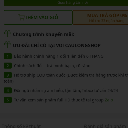
CẦU LÔNG KUMPOO
Giao hàng tận nơi
CẦU LÔNG REDSON
CẦU LÔNG KAWASAKI
MUA TRẢ GÓP 0%
THÊM VÀO GIỎ
CẦU LÔNG 3RD
CẦU LÔNG FELET
Hỗ trợ 33 ngân hàng
CẦU LÔNG APAVI
CẦU LÔNG APAVI
Chương trình khuyến mãi:
CẦU LÔNG DAS X
ƯU ĐÃI CHỈ CÓ TẠI VOTCAULONGSHOP
CẦU LÔNG FLEET
Bảo hành chính hãng 1 đổi 1 lên đến 6 THÁNG
CẦU LÔNG FLEX POWER
Chính sách đổi – trả minh bạch, rõ ràng
Hỗ trợ ship COD toàn quốc (Được kiểm tra hàng trước khi 
CẦU LÔNG FORZA
toán)
Đội ngũ nhân sự am hiểu, tận tâm, Inbox tư vấn 24/24
Tư vấn xem sản phẩm full HD thực tế tại group
Zalo
Thông số kỹ thuật
Đánh giá sản phẩm