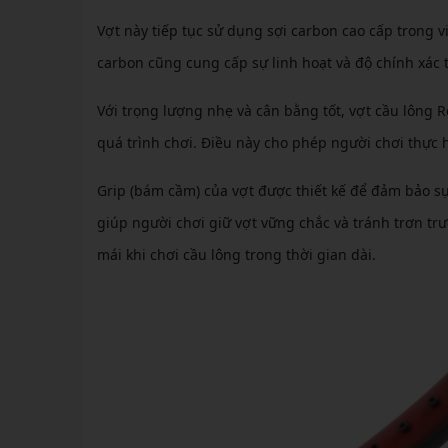
Vợt này tiếp tục sử dụng sợi carbon cao cấp trong 
carbon cũng cung cấp sự linh hoạt và độ chính xác 
Với trọng lượng nhẹ và cân bằng tốt, vợt cầu lông R
quá trình chơi. Điều này cho phép người chơi thực 
Grip (bám cầm) của vợt được thiết kế để đảm bảo sự
giúp người chơi giữ vợt vững chắc và tránh trơn tr
mái khi chơi cầu lông trong thời gian dài.