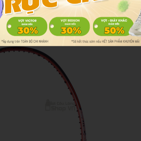
ối công thủ toàn diện, lối đánh cân bằng giữa tấn công và phòng t
ơi cầu lông, người chơi phong trào, học sinh, sinh viên.