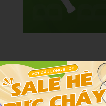
ầu lông Revilo Hight Carbon HC 002
ột phiên bản nâng cấp của HC001, nhằm bổ sung thêm sự đa dạng 