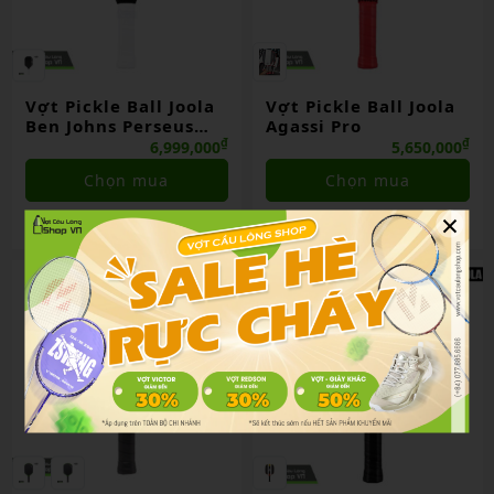
Vợt Pickle Ball Joola
Vợt Pickle Ball Joola
Ben Johns Perseus
Agassi Pro
Pro Iv
₫
₫
6,999,000
5,650,000
Chọn mua
Chọn mua
×
So sánh
So sánh