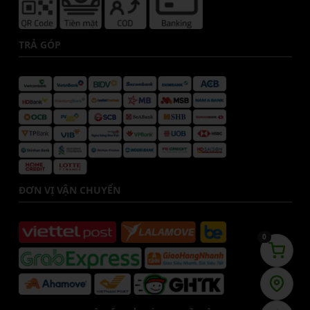
TRẢ GÓP
ĐƠN VỊ VẬN CHUYỂN
0