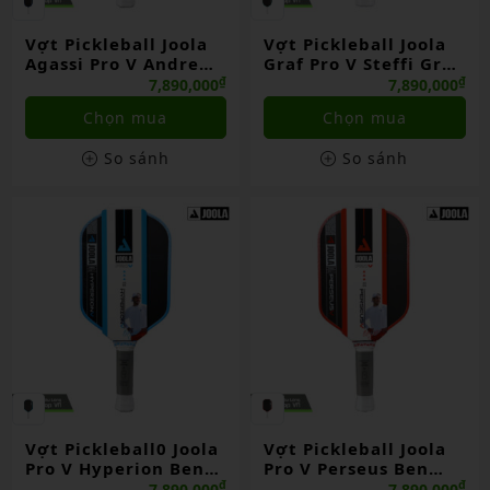
Vợt Pickleball Joola
Vợt Pickleball Joola
Agassi Pro V Andre
Graf Pro V Steffi Graf
Agassi Royal Blue
Seaside Green
₫
₫
7,890,000
7,890,000
Chọn mua
Chọn mua
So sánh
So sánh
Vợt Pickleball0 Joola
Vợt Pickleball Joola
Pro V Hyperion Ben
Pro V Perseus Ben
Johns Bolt Blue
Johns Blaze Red
₫
₫
7,890,000
7,890,000