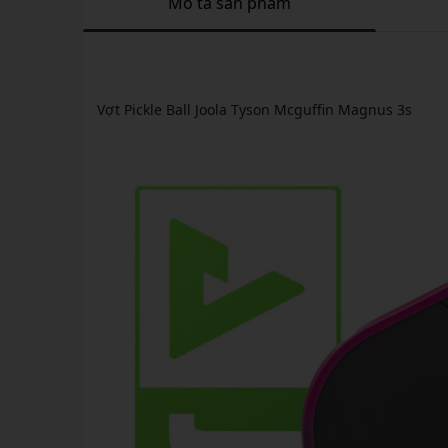
Mô tả sản phẩm
Vợt Pickle Ball Joola Tyson Mcguffin Magnus 3s