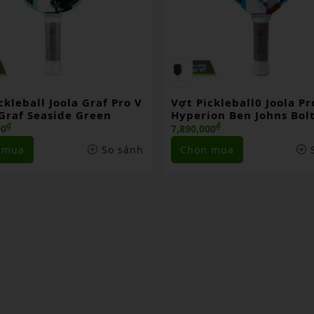
ckleball0 Joola Pro V
Vợt Pickleball Joola Pro
on Ben Johns Bolt Blue
Perseus Ben Johns Blaze
₫
₫
00
7,890,000
 mua
So sánh
Chọn mua
S