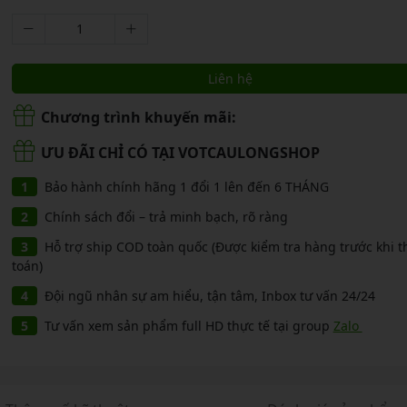
CẦU LÔNG KUMPOO
CẦU LÔNG REDSON
CẦU LÔNG KAWASAKI
CẦU LÔNG 3RD
CẦU LÔNG FELET
Liên hệ
CẦU LÔNG APAVI
CẦU LÔNG APAVI
Chương trình khuyến mãi:
CẦU LÔNG DAS X
ƯU ĐÃI CHỈ CÓ TẠI VOTCAULONGSHOP
CẦU LÔNG FLEET
Bảo hành chính hãng 1 đổi 1 lên đến 6 THÁNG
CẦU LÔNG FLEX POWER
Chính sách đổi – trả minh bạch, rõ ràng
CẦU LÔNG FORZA
Hỗ trợ ship COD toàn quốc (Được kiểm tra hàng trước khi 
toán)
Đội ngũ nhân sự am hiểu, tận tâm, Inbox tư vấn 24/24
Tư vấn xem sản phẩm full HD thực tế tại group
Zalo