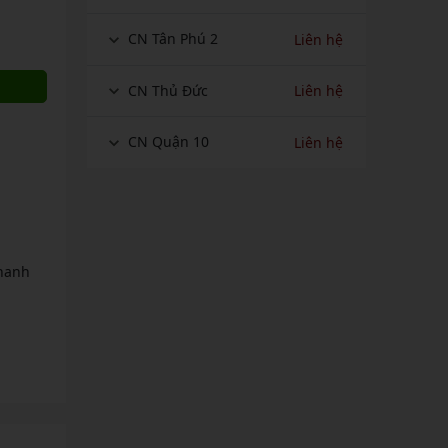
CN Tân Phú 2
Liên hệ
CN Thủ Đức
Liên hệ
CN Quận 10
Liên hệ
thanh