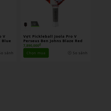
 V
Vợt Pickle Ball Joola Perseus
 Red
3s Dual
₫
5,290,000
o sánh
Chọn mua
So sánh