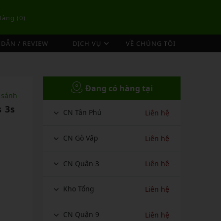
Hàng (
0
)
DẪN / REVIEW
DỊCH VỤ
VỀ CHÚNG TÔI
DỊCH VỤ ĐAN VỢT CẦU LÔNG
TÚI/BALO CẦU LÔNG
OP
DỊCH VỤ THU MUA VỢT CŨ
Đang có hàng tại
ex
Túi Cầu Lông Lining
 sánh
ing
Túi Cầu Lông Yonex
s 3s
CN Tân Phú
Liên hệ
mpoo
Túi Cầu Lông Victor
tor
Túi Cầu Lông Mizuno
CN Gò Vấp
Liên hệ
Túi Cầu Lông Apavi
Xem thêm
CN Quận 3
Liên hệ
EBALL
MÁY ĐAN
Phụ Kiện Máy Đan
Kho Tổng
Liên hệ
CN Quận 9
Liên hệ