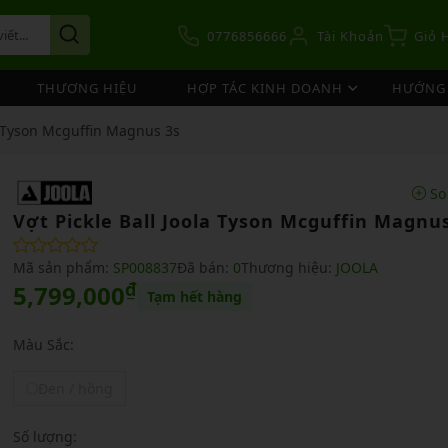
0776856666
Tài Khoản
Giỏ 
THƯƠNG HIỆU
HỢP TÁC KINH DOANH
HƯỚNG 
CẦU LÔNG YONEX
U LÔNG YONEX
CẦU LÔNG YONEX
ALO YONEX
CẦU LÔNG
IỆN MÁY ĐAN
BẢNG CHIẾT KHẤU ĐẠI LÝ
la Tyson Mcguffin Magnus 3s
CẦU LÔNG YONEX
VỢT CẦU LÔNG IXE
ÁO CẦU LÔNG
QUẦN CẦU LÔNG
CẦU LÔNG LINING
U LÔNG LINING
CẦU LÔNG LINING
ALO LINING
CÁN CẦU LÔNG
ALO PICKLEBALL
NHƯỢNG QUYỀN VỢT CẦU LÔNG SH
CẦU LÔNG VICTOR
VỢT CẦU LÔNG KAMITO
Áo Cầu Lông Yonex
Quần Cầu Lông Yon
So
CẦU LÔNG VICTOR
U LÔNG HUNDRED
CẦU LÔNG VICTOR
ALO VICTOR
ẦU LÔNG
PICKLEBALL
Áo Cầu Lông Lining
Quần Cầu Lông Lin
Vợt Pickle Ball Joola Tyson Mcguffin Magnu
CẦU LÔNG LINING
VỢT CẦU LÔNG KAWASAKI
CẦU LÔNG MIZUNO
U LÔNG FLYPOWER
CẦU LÔNG KID
ALO HUNDRED
U LÔNG
Áo Cầu Lông Hundred
Quần Cầu Lông Ku
CẦU LÔNG MIZUNO
VỢT CẦU LÔNG KLINT
Áo Cầu Lông Kid
Quần Cầu Lông Vic
Mã sản phẩm:
SP008837
Đã bán:
0
Thương hiệu:
JOOLA
CẦU LÔNG HUNDRED
U LÔNG KID
 CẦU LÔNG KUMPOO
ALO MIZUNO
₫
5,799,000
Áo Cầu Lông Flypower
Quần Cầu Lông Kid
Tạm hết hàng
CẦU LÔNG HUNDRED
VỢT CẦU LÔNG KUMPOO
CẦU LÔNG APACS
ALO APAVI
CẦU LÔNG XP
ALO KAMITO
GIÀY PICKLEBALL
PHỤ KIỆN PICKL
CẦU LÔNG APACS
Màu Sắc:
VỢT CẦU LÔNG PROKENNEX
CẦU LÔNG LEFUS
Giày Asics
Bóng Pickleball
CẦU LÔNG FELET
VỢT CẦU LÔNG REVILO
Đen / hồng
Túi/balo Pickleball
CẦU LÔNG WIKA
CẦU LÔNG FLYPOWER
VỢT CẦU LÔNG TENWAY
Số lượng: