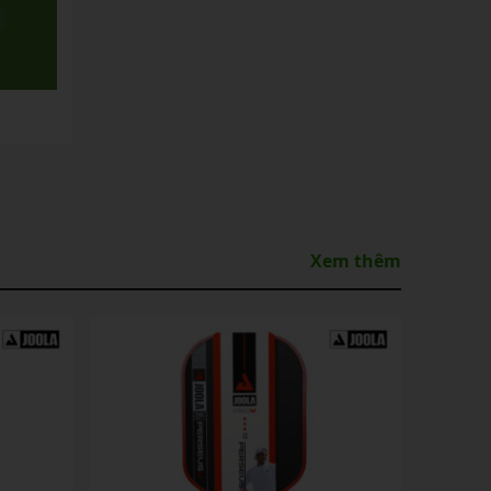
Xem thêm