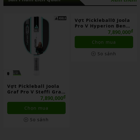
Vợt Pickleball Joola
Vợt Pickleball0 Joola
Graf Pro V Steffi Graf
Pro V Hyperion Ben
Seaside Green
₫
Johns Bolt Blue
₫
7,890,000
7,890,000
Chọn mua
Chọn mua
So sánh
So sánh