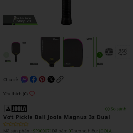
Chia sẻ
Yêu thích (0)
So sánh
Vợt Pickle Ball Joola Magnus 3s Dual
Mã sản phẩm:
SP009071
Đã bán:
0
Thương hiệu:
JOOLA