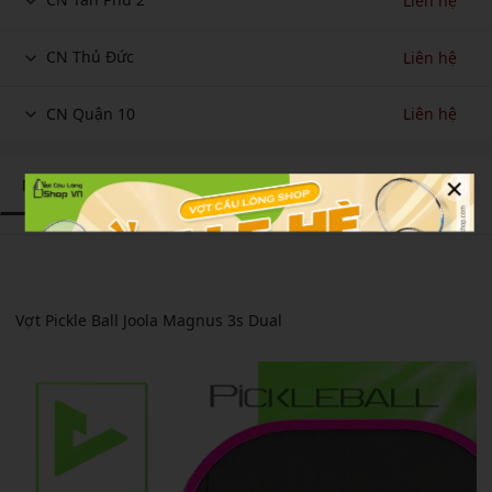
Liên hệ
CN Thủ Đức
Liên hệ
CN Quận 10
Liên hệ
×
Mô tả sản phẩm
Thông số kỹ
Đánh giá sản
thuật
phẩm
Vợt Pickle Ball Joola Magnus 3s Dual