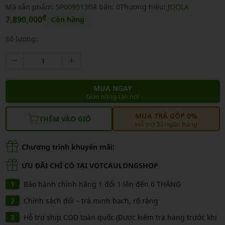
Mã sản phẩm:
SP009513
Đã bán:
0
Thương hiệu:
JOOLA
₫
7,890,000
Còn hàng
Số lượng:
MUA NGAY
Giao hàng tận nơi
MUA TRẢ GÓP 0%
THÊM VÀO GIỎ
Hỗ trợ 33 ngân hàng
Chương trình khuyến mãi:
ƯU ĐÃI CHỈ CÓ TẠI VOTCAULONGSHOP
Bảo hành chính hãng 1 đổi 1 lên đến 6 THÁNG
Chính sách đổi – trả minh bạch, rõ ràng
Hỗ trợ ship COD toàn quốc (Được kiểm tra hàng trước khi