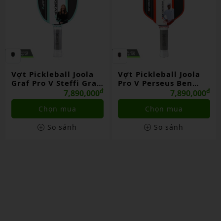
Vợt Pickleball Joola
VỢT PICKLE BALL
af
Pro V Perseus Ben
JOOLA KOSMOS PRO V
₫
Johns Blaze Red
₫
TYSON MCGUFFIN
₫
0
7,890,000
7,890,000
SURGE GREEN
Chọn mua
Chọn mua
So sánh
So sánh