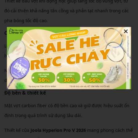
Thiết kế đầu vợt khí động học giúp tăng tốc độ vung vợt, từ
đó cải thiện khả năng tấn công và phản tạt nhanh trong các
pha bóng tốc độ cao.
×
Cảm giác sử dụng
Lõi polymer honeycomb dày giúp giảm rung khi tiếp xúc
bóng, mang lại cảm giác đánh ổn định và chắc tay.
Người chơi có thể dễ dàng kiểm soát lực đánh trong các pha
dink, volley hoặc điều bóng chiến thuật.
Độ bền & thiết kế
Mặt vợt carbon fiber có độ bền cao và giữ được hiệu suất ổn
định trong quá trình sử dụng lâu dài.
Thiết kế của
Joola Hyperion Pro V 2026
mang phong cách thể