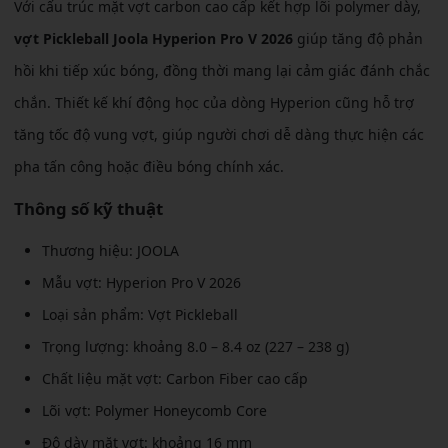
Với cấu trúc mặt vợt carbon cao cấp kết hợp lõi polymer dày,
vợt Pickleball Joola Hyperion Pro V 2026
giúp tăng độ phản
hồi khi tiếp xúc bóng, đồng thời mang lại cảm giác đánh chắc
chắn. Thiết kế khí động học của dòng Hyperion cũng hỗ trợ
tăng tốc độ vung vợt, giúp người chơi dễ dàng thực hiện các
pha tấn công hoặc điều bóng chính xác.
Thông số kỹ thuật
Thương hiệu: JOOLA
Mẫu vợt: Hyperion Pro V 2026
Loại sản phẩm: Vợt Pickleball
Trọng lượng: khoảng 8.0 – 8.4 oz (227 – 238 g)
Chất liệu mặt vợt: Carbon Fiber cao cấp
Lõi vợt: Polymer Honeycomb Core
Độ dày mặt vợt: khoảng 16 mm