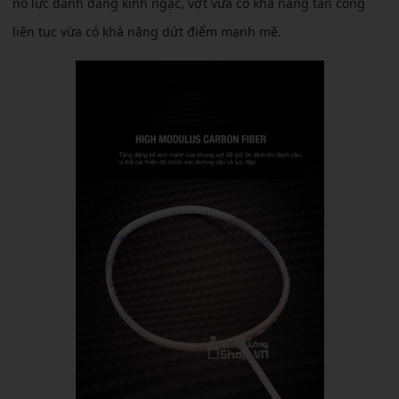
nổ lực đánh đáng kinh ngạc, vợt vừa có khả năng tấn công
liên tục vừa có khả năng dứt điểm mạnh mẽ.