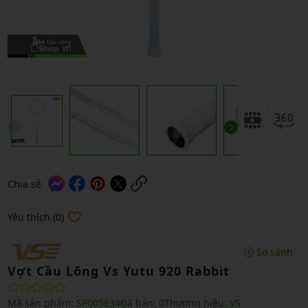
Chia sẻ
Yêu thích (0)
So sánh
Vợt Cầu Lông Vs Yutu 920 Rabbit
Mã sản phẩm:
SP005634
Đã bán:
0
Thương hiệu:
VS