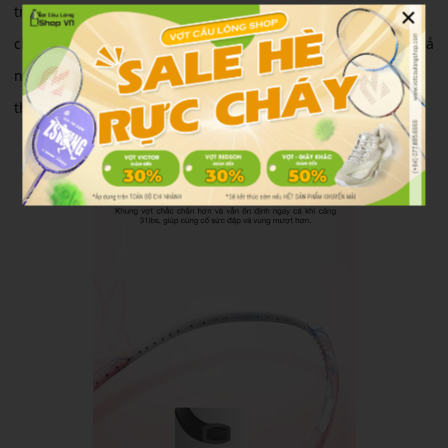
×
trục carbon. Các ống trục này sẽ được sắp xếp nhiều lớp
chồng chéo lên nhau, cung cấp độ bền, độ cứng cáp cùng khả
năng đàn hồi cao, tăng độ ổn định, chắc chắn và kéo dài tuổi
thọ vợt.