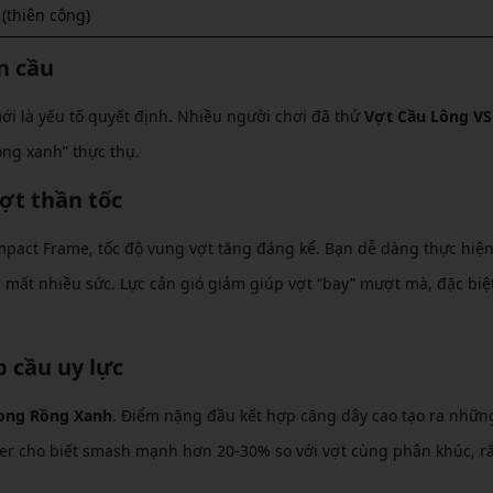
(thiên công)
n cầu
ới là yếu tố quyết định. Nhiều người chơi đã thử
Vợt Cầu Lông VS
ng xanh” thực thụ.
ợt thần tốc
act Frame, tốc độ vung vợt tăng đáng kể. Bạn dễ dàng thực hiện
 mất nhiều sức. Lực cản gió giảm giúp vợt “bay” mượt mà, đặc biệ
 cầu uy lực
Long Rồng Xanh
. Điểm nặng đầu kết hợp căng dây cao tạo ra nhữn
wer cho biết smash mạnh hơn 20-30% so với vợt cùng phân khúc, r