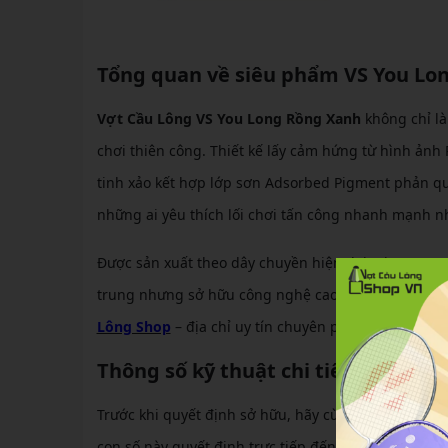
Tổng quan về siêu phẩm VS You Lo
Vợt Cầu Lông VS You Long Rồng Xanh
không chỉ là
chơi thiên công. Thiết kế lấy cảm hứng từ hình ản
tinh xảo kết hợp lớp sơn Adsorbed Pigment phản qu
những ai yêu thích lối chơi tấn công nhanh mạnh nh
Được sản xuất theo dây chuyền hiện đại tại Trung 
trung nhưng sở hữu công nghệ cao cấp tương đương
Lông Shop
– địa chỉ uy tín chuyên phân phối vợt cầ
Thông số kỹ thuật chi tiết của VS 
Trước khi quyết định sở hữu, hãy cùng tìm hiểu sâu 
con số này quyết định trực tiếp đến phong cách và h