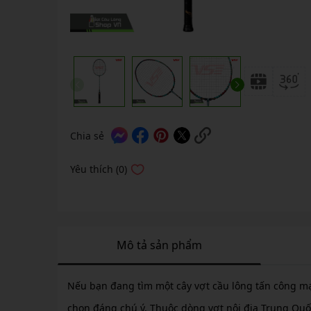
GIÀY 
Vớ Cầu Lông
Vợt Pickleball Kamito
VỢT 
GIÀY 
Vợt Pickleball Dưới 1tr
VỢT 
Xem thêm
GIÀY 
VỢT 
GIÀY 
VỢT 
VỢT 
Chia sẻ
VỢT 
Yêu thích (0)
VỢT 
Mô tả sản phẩm
Nếu bạn đang tìm một cây vợt cầu lông tấn công mạn
chọn đáng chú ý. Thuộc dòng vợt nội địa Trung Qu