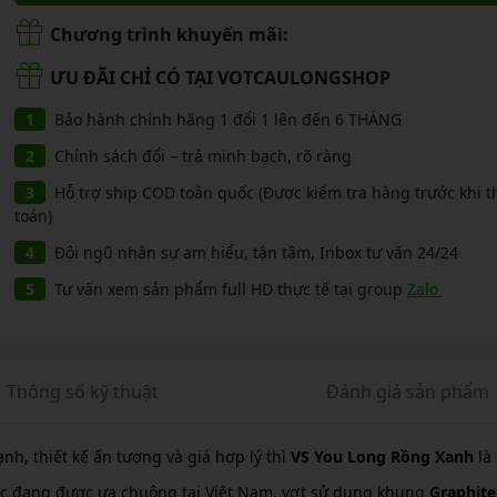
CẦU LÔNG KUMPOO
CẦU LÔNG REDSON
Chương trình khuyến mãi:
CẦU LÔNG KAWASAKI
CẦU LÔNG 3RD
ƯU ĐÃI CHỈ CÓ TẠI VOTCAULONGSHOP
CẦU LÔNG FELET
CẦU LÔNG APAVI
Bảo hành chính hãng 1 đổi 1 lên đến 6 THÁNG
CẦU LÔNG APAVI
Chính sách đổi – trả minh bạch, rõ ràng
CẦU LÔNG DAS X
Hỗ trợ ship COD toàn quốc (Được kiểm tra hàng trước khi 
CẦU LÔNG FLEET
toán)
CẦU LÔNG FLEX POWER
Đội ngũ nhân sự am hiểu, tận tâm, Inbox tư vấn 24/24
Tư vấn xem sản phẩm full HD thực tế tại group
Zalo
CẦU LÔNG FORZA
Thông số kỹ thuật
Đánh giá sản phẩm
h, thiết kế ấn tượng và giá hợp lý thì
VS You Long Rồng Xanh
là 
ốc đang được ưa chuộng tại Việt Nam, vợt sử dụng khung
Graphite