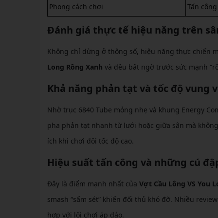
Phong cách chơi
Tấn công 
Đánh giá thực tế hiệu năng trên sâ
Không chỉ dừng ở thông số, hiệu năng thực chiến m
Long Rồng Xanh
và đều bất ngờ trước sức mạnh “rồ
Khả năng phản tạt và tốc độ vung v
Nhờ trục 6840 Tube mỏng nhẹ và khung Energy Comp
pha phản tạt nhanh từ lưới hoặc giữa sân mà không
ích khi chơi đôi tốc độ cao.
Hiệu suất tấn công và những cú đập
Đây là điểm mạnh nhất của
Vợt Cầu Lông VS You 
smash “sấm sét” khiến đối thủ khó đỡ. Nhiều revie
hợp với lối chơi áp đảo.