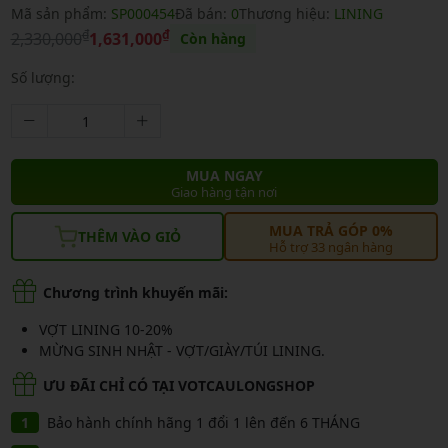
Mã sản phẩm:
SP000454
Đã bán:
0
Thương hiệu:
LINING
₫
₫
2,330,000
1,631,000
Còn hàng
Số lượng:
MUA NGAY
Giao hàng tận nơi
MUA TRẢ GÓP 0%
THÊM VÀO GIỎ
Hỗ trợ 33 ngân hàng
Chương trình khuyến mãi:
VỢT LINING 10-20%
MỪNG SINH NHẬT - VỢT/GIÀY/TÚI LINING.
ƯU ĐÃI CHỈ CÓ TẠI VOTCAULONGSHOP
Bảo hành chính hãng 1 đổi 1 lên đến 6 THÁNG