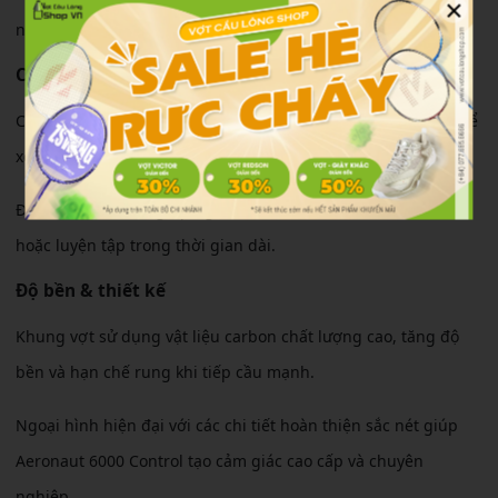
×
người chơi xử lý linh hoạt trong các tình huống cầu nhanh.
Cảm giác sử dụng
Cây vợt cho cảm giác cầm đầm tay nhưng vẫn đủ linh hoạt để
xoay chuyển trong các pha cầu trên lưới.
Độ trợ lực ổn định giúp người chơi tiết kiệm sức khi thi đấu
hoặc luyện tập trong thời gian dài.
Độ bền & thiết kế
Khung vợt sử dụng vật liệu carbon chất lượng cao, tăng độ
bền và hạn chế rung khi tiếp cầu mạnh.
Ngoại hình hiện đại với các chi tiết hoàn thiện sắc nét giúp
Aeronaut 6000 Control tạo cảm giác cao cấp và chuyên
nghiệp.