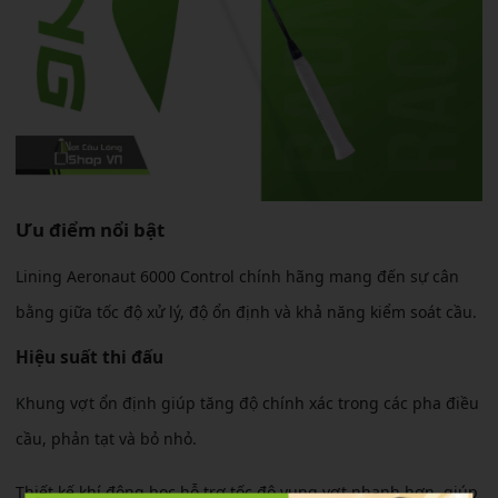
Ưu điểm nổi bật
Lining Aeronaut 6000 Control chính hãng mang đến sự cân
bằng giữa tốc độ xử lý, độ ổn định và khả năng kiểm soát cầu.
Hiệu suất thi đấu
Khung vợt ổn định giúp tăng độ chính xác trong các pha điều
cầu, phản tạt và bỏ nhỏ.
Thiết kế khí động học hỗ trợ tốc độ vung vợt nhanh hơn, giúp