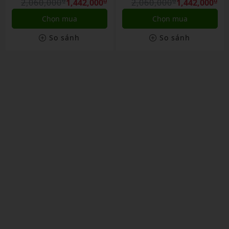
Chính Hãng
₫
₫
Chính Hãng
₫
₫
2,060,000
1,442,000
2,060,000
1,442,000
Chọn mua
Chọn mua
So sánh
So sánh