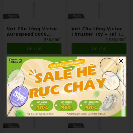
Vợt Cầu Lông Victor
Vợt Cầu Lông Victor
Auraspeed 9000
Thruster Tty – Tai Tzu
Chính Hãng
Ying Chính Hãng
₫
₫
850,000
2,980,000
Liên hệ
Liên hệ
×
So sánh
So sánh