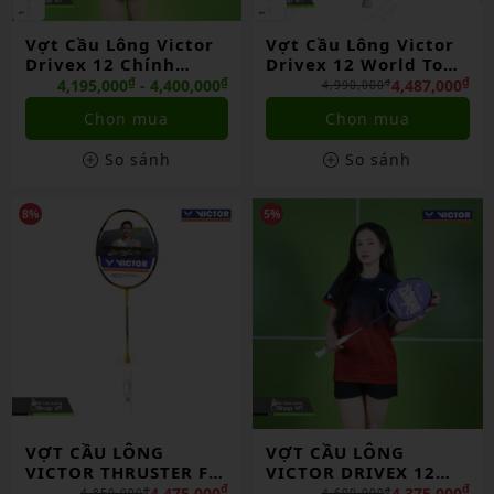
Vợt Cầu Lông Victor
Vợt Cầu Lông Victor
Drivex 12 Chính
Drivex 12 World Tour
Hãng
Final 2025 Lmt Chính
₫
₫
₫
4,195,000
- 4,400,000
4,487,000
₫
4,990,000
Hãng
Chọn mua
Chọn mua
So sánh
So sánh
8%
5%
VỢT CẦU LÔNG
VỢT CẦU LÔNG
VICTOR THRUSTER F C
VICTOR DRIVEX 12
ULTRA X 2025 CHÍNH
ZSW/J TÍM CHÍNH
₫
₫
4,475,000
4,375,000
₫
₫
4,850,000
4,600,000