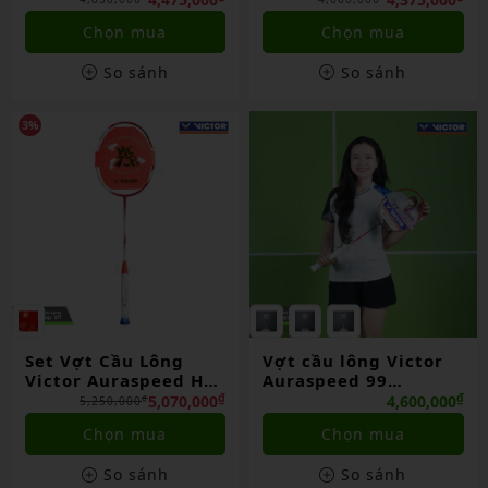
HÃNG
HÃNG
Chọn mua
Chọn mua
So sánh
So sánh
3%
Set Vợt Cầu Lông
Vợt cầu lông Victor
Victor Auraspeed HS
Auraspeed 99
Plus CNY GB 2026
BAC/TUC26 chính
₫
₫
5,070,000
4,600,000
₫
5,250,000
hãng
Chọn mua
Chọn mua
So sánh
So sánh