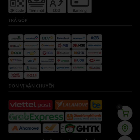
TRẢ GÓP
ĐƠN VỊ VẬN CHUYỂN
0