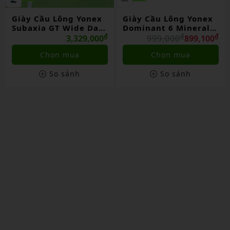
Giày Cầu Lông Yonex
Giày Cầu Lông Yonex
Subaxia GT Wide Dark
Dominant 6 Mineral
Green Chính Hãng
₫
Gray Fl/yellow
₫
₫
3,329,000
999,000
899,100
Chọn mua
Chọn mua
So sánh
So sánh