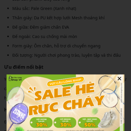
Màu sắc: Pale Green (Xanh nhạt)
Thân giày: Da PU kết hợp lưới Mesh thoáng khí
Đế giữa: Đệm giảm chấn EVA
Đế ngoài: Cao su chống mài mòn
Form giày: Ôm chân, hỗ trợ di chuyển ngang
Đối tượng: Người chơi phong trào, luyện tập và thi đấu
Ưu điểm nổi bật
×
Yonex Subaxia GT Pale Green được phát triển để mang đến sự
cân bằng giữa độ êm, độ ổn định và khả năng di chuyển linh
hoạt trên sân cầu lông.
Hiệu suất thi đấu
Đế giày có độ bám tốt giúp người chơi tự tin thực hiện các