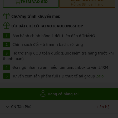
THÊM VÀO GIỎ
Hỗ trợ 33 ngân hàng
Chương trình khuyến mãi:
ƯU ĐÃI CHỈ CÓ TẠI VOTCAULONGSHOP
Bảo hành chính hãng 1 đổi 1 lên đến 6 THÁNG
Chính sách đổi – trả minh bạch, rõ ràng
Hỗ trợ ship COD toàn quốc (Được kiểm tra hàng trước khi
thanh toán)
Đội ngũ nhân sự am hiểu, tận tâm, Inbox tư vấn 24/24
Tư vấn xem sản phẩm full HD thực tế tại group
Zalo
Đang có hàng tại
CN Tân Phú
Liên hệ