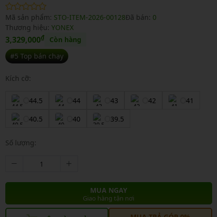
Mã sản phẩm:
STO-ITEM-2026-00128
Đã bán:
0
Thương hiệu:
YONEX
₫
3,329,000
Còn hàng
#5 Top bán chạy
Kích cỡ:
44.5
44
43
42
41
40.5
40
39.5
Số lượng:
MUA NGAY
Giao hàng tận nơi
MUA TRẢ GÓP 0%