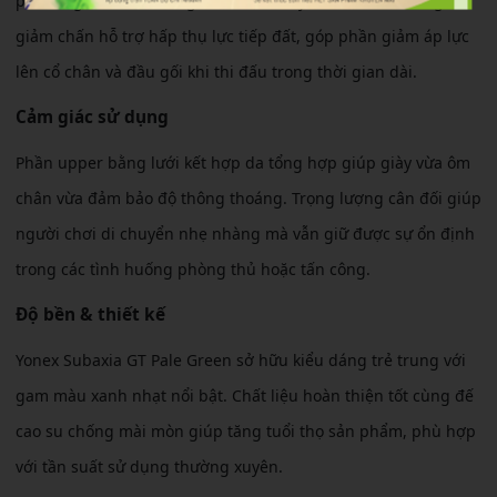
pha tăng tốc, đổi hướng hoặc bật nhảy liên tục. Hệ thống
giảm chấn hỗ trợ hấp thụ lực tiếp đất, góp phần giảm áp lực
lên cổ chân và đầu gối khi thi đấu trong thời gian dài.
Cảm giác sử dụng
Phần upper bằng lưới kết hợp da tổng hợp giúp giày vừa ôm
chân vừa đảm bảo độ thông thoáng. Trọng lượng cân đối giúp
người chơi di chuyển nhẹ nhàng mà vẫn giữ được sự ổn định
trong các tình huống phòng thủ hoặc tấn công.
Độ bền & thiết kế
Yonex Subaxia GT Pale Green sở hữu kiểu dáng trẻ trung với
gam màu xanh nhạt nổi bật. Chất liệu hoàn thiện tốt cùng đế
cao su chống mài mòn giúp tăng tuổi thọ sản phẩm, phù hợp
với tần suất sử dụng thường xuyên.