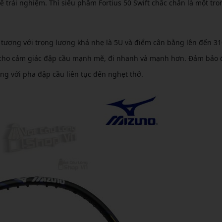
 trải nghiệm. Thì siêu phẩm Fortius 50 Swift chắc chắn là một tro
n tượng với trọng lượng khá nhẹ là 5U và điểm cân bằng lên đến 
 cho cảm giác đập cầu mạnh mẽ, đi nhanh và mạnh hơn. Đảm bảo 
ông với pha đập cầu liên tục đến nghẹt thở.