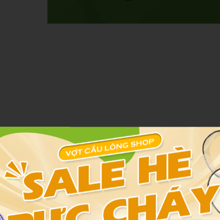
ầu lông Mizuno Fortius 50 Swift