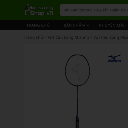
TRANG CHỦ
SẢN PHẨM
KHUYẾN MÃI
VỢT CẦU LÔNG
GIÀY 
ÁO CẦ
QUẦN 
TÚI/B
CƯỚC 
PHỤ K
NÓN
Trang chủ
>
Vợt Cầu Lông Mizuno
>
Vợt Cầu Lông Mizu
VỢT 
VỢT CẦU LÔNG
GIÀY CẦU LÔNG
GIÀY CẦU LÔNG
GIÀY 
ÁO CẦ
QUẦN 
TÚI/B
CUỐN 
TÚI/B
VỢT 
Vợt Cầu Lông Yonex
Giày Cầu Lông Yonex
ÁO CẦU LÔNG
GIÀY 
ÁO CẦ
QUẦN 
TÚI/B
ỐNG C
BÓNG 
Vợt Cầu Lông Victor
Giày Cầu Lông Mizuno
VỢT 
QUẦN CẦU LÔNG
GIÀY 
ÁO CẦ
QUẦN 
TÚI/B
VỚ CẦ
Vợt Cầu Lông Lining
Giày Cầu Lông Lining
VỢT 
Vợt Cầu Lông Mizuno
Giày Cầu Lông Victor
TÚI / BALO CẦU LÔNG
GIÀY 
ÁO CẦ
QUẦN
TÚI/B
Vợt Cầu Lông Hundred
Giày Cầu Lông Hundred
VỢT 
PHỤ KIỆN CẦU LÔNG
GIÀY 
TÚI/B
Xem thêm
Xem thêm
MÁY ĐAN
GIÀY 
TÚI/B
PHỤ KIỆN CẦU LÔNG
VỢT PICKLEBALL
VỢT 
VỢT PICKLEBALL
GIÀY 
Cước Cầu Lông
Vợt Pickleball Joola
VỢT 
Ống Cầu Lông
Vợt Pickleball Sypik
PHỤ KIỆN PICKLE BALL
GIÀY 
VỢT 
Cuốn Cán Cầu Lông
Vợt Pickleball Lining