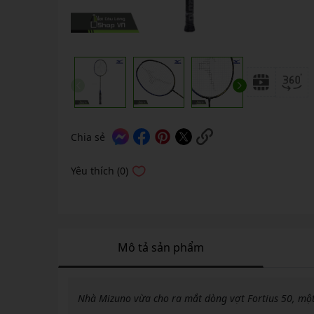
GIÀY 
Vớ Cầu Lông
Vợt Pickleball Kamito
VỢT 
GIÀY 
Vợt Pickleball Dưới 1tr
VỢT 
Xem thêm
GIÀY 
VỢT 
GIÀY 
VỢT 
VỢT 
Chia sẻ
VỢT 
Yêu thích (0)
VỢT 
Mô tả sản phẩm
Nhà Mizuno vừa cho ra mắt dòng vợt Fortius 50, một