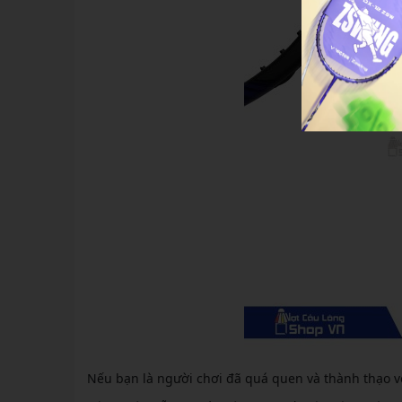
Nếu bạn là người chơi đã quá quen và thành thạo v