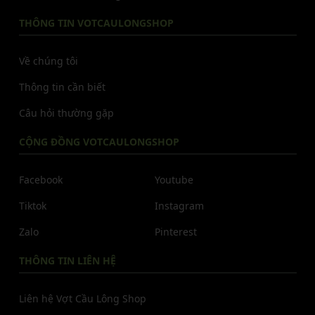
THÔNG TIN VOTCAULONGSHOP
Về chúng tôi
Thông tin cần biết
Câu hỏi thường gặp
CỘNG ĐỒNG VOTCAULONGSHOP
Facebook
Youtube
Tiktok
Instagram
Zalo
Pinterest
THÔNG TIN LIÊN HỆ
Liên hệ Vợt Cầu Lông Shop