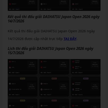
Kết quả thi đấu giải DAIHATSU Japan Open 2026 ngày
14/7/2026
Kết quả thi đấu giải DAIHATSU Japan Open 2026 ngày
14/7/2026 được cập nhật trực tiếp
TẠI ĐÂY
.
Lịch thi đấu giải DAIHATSU Japan Open 2026 ngày
15/7/2026