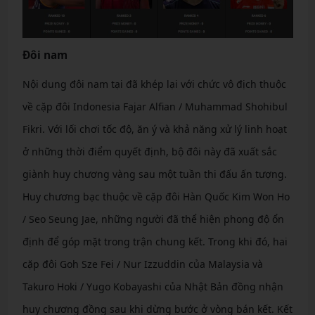
Đôi nam
Nội dung đôi nam tại đã khép lại với chức vô địch thuộc
về cặp đôi Indonesia Fajar Alfian / Muhammad Shohibul
Fikri. Với lối chơi tốc độ, ăn ý và khả năng xử lý linh hoạt
ở những thời điểm quyết định, bộ đôi này đã xuất sắc
giành huy chương vàng sau một tuần thi đấu ấn tượng.
Huy chương bạc thuộc về cặp đôi Hàn Quốc Kim Won Ho
/ Seo Seung Jae, những người đã thể hiện phong độ ổn
định để góp mặt trong trận chung kết. Trong khi đó, hai
cặp đôi Goh Sze Fei / Nur Izzuddin của Malaysia và
Takuro Hoki / Yugo Kobayashi của Nhật Bản đồng nhận
huy chương đồng sau khi dừng bước ở vòng bán kết. Kết