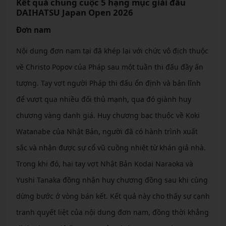
Kết quả chung cuộc 5 hạng mục giải đấu
DAIHATSU Japan Open 2026
Đơn nam
Nội dung đơn nam tại đã khép lại với chức vô địch thuộc
về Christo Popov của Pháp sau một tuần thi đấu đầy ấn
tượng. Tay vợt người Pháp thi đấu ổn định và bản lĩnh
để vượt qua nhiều đối thủ mạnh, qua đó giành huy
chương vàng danh giá. Huy chương bạc thuộc về Koki
Watanabe của Nhật Bản, người đã có hành trình xuất
sắc và nhận được sự cổ vũ cuồng nhiệt từ khán giả nhà.
Trong khi đó, hai tay vợt Nhật Bản Kodai Naraoka và
Yushi Tanaka đồng nhận huy chương đồng sau khi cùng
dừng bước ở vòng bán kết. Kết quả này cho thấy sự cạnh
tranh quyết liệt của nội dung đơn nam, đồng thời khẳng