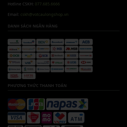
Hotline CSKH:
077.685.6666
Email:
cskh@votcaulongshop.vn
DANH SÁCH NGÂN HÀNG
PHƯƠNG THỨC THANH TOÁN