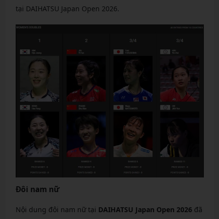
tại DAIHATSU Japan Open 2026.
Đôi nam nữ
Nội dung đôi nam nữ tại
DAIHATSU Japan Open 2026
đã