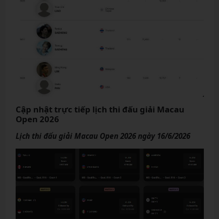
Cập nhật trực tiếp lịch thi đấu giải Macau
Open 2026
Lịch thi đấu giải Macau Open 2026 ngày 16/6/2026