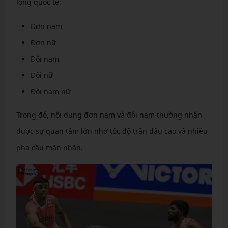
lông quốc tế:
Đơn nam
Đơn nữ
Đôi nam
Đôi nữ
Đôi nam nữ
Trong đó, nội dung đơn nam và đôi nam thường nhận
được sự quan tâm lớn nhờ tốc độ trận đấu cao và nhiều
pha cầu mãn nhãn.