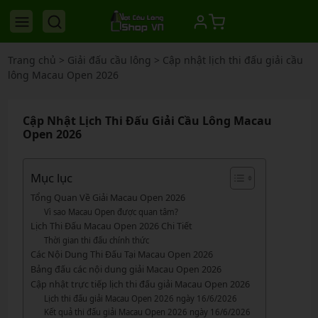
Trang chủ
>
Giải đấu cầu lông
>
Cập nhật lịch thi đấu giải cầu
lông Macau Open 2026
Cập Nhật Lịch Thi Đấu Giải Cầu Lông Macau
Open 2026
Mục lục
Tổng Quan Về Giải Macau Open 2026
Vì sao Macau Open được quan tâm?
Lịch Thi Đấu Macau Open 2026 Chi Tiết
Thời gian thi đấu chính thức
Các Nội Dung Thi Đấu Tại Macau Open 2026
Bảng đấu các nội dung giải Macau Open 2026
Cập nhật trực tiếp lịch thi đấu giải Macau Open 2026
Lịch thi đấu giải Macau Open 2026 ngày 16/6/2026
Kết quả thi đấu giải Macau Open 2026 ngày 16/6/2026