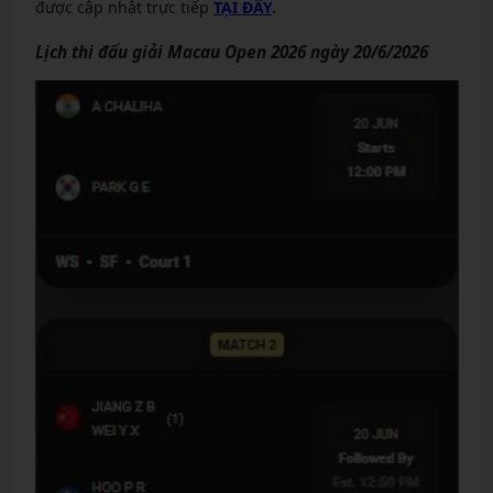
được cập nhật trực tiếp
TẠI ĐÂY
.
Lịch thi đấu giải Macau Open 2026 ngày 20/6/2026