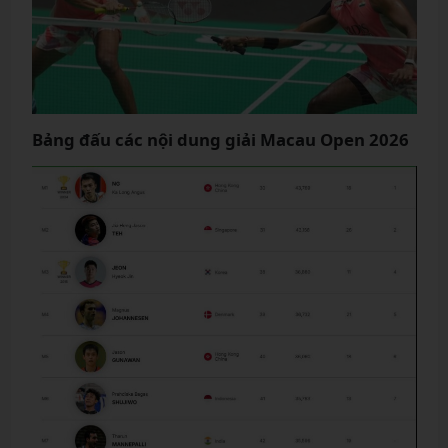
Bảng đấu các nội dung giải Macau Open 2026