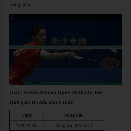
trong năm.
Lịch Thi Đấu Macau Open 2026 Chi Tiết
Thời gian thi đấu chính thức
Ngày
Vòng đấu
16/06/2026
Vòng loại & Vòng 1