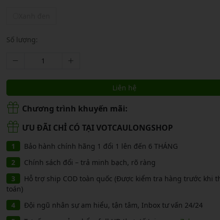
CẦU LÔNG KUMPOO
CẦU LÔNG REDSON
Xanh đen
CẦU LÔNG KAWASAKI
CẦU LÔNG 3RD
CẦU LÔNG FELET
Số lượng:
CẦU LÔNG APAVI
CẦU LÔNG APAVI
CẦU LÔNG DAS X
Liên hệ
CẦU LÔNG FLEET
Chương trình khuyến mãi:
CẦU LÔNG FLEX POWER
ƯU ĐÃI CHỈ CÓ TẠI VOTCAULONGSHOP
CẦU LÔNG FORZA
Bảo hành chính hãng 1 đổi 1 lên đến 6 THÁNG
Chính sách đổi – trả minh bạch, rõ ràng
Hỗ trợ ship COD toàn quốc (Được kiểm tra hàng trước khi 
toán)
Đội ngũ nhân sự am hiểu, tận tâm, Inbox tư vấn 24/24