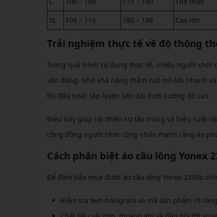
L
100 – 108
175 – 180
Thể thao
XL
108 – 116
180 – 188
Cao lớn
Trải nghiệm thực tế về độ thông t
Trong quá trình sử dụng thực tế, nhiều người chơi 
vận động. Nhờ khả năng thấm hút mồ hôi nhanh và l
thi đấu hoặc tập luyện kéo dài dưới cường độ cao.
Điều này giúp cải thiện sự tập trung và hiệu suất vậ
cộng đồng người chơi cũng nhấn mạnh rằng áo phù 
Cách phân biệt áo cầu lông Yonex 
Để đảm bảo mua được áo cầu lông Yonex 2358b chín
Kiểm tra tem hologram và mã sản phẩm rõ ràn
Chất liệu vải mịn, thoáng khí và đàn hồi tốt so 