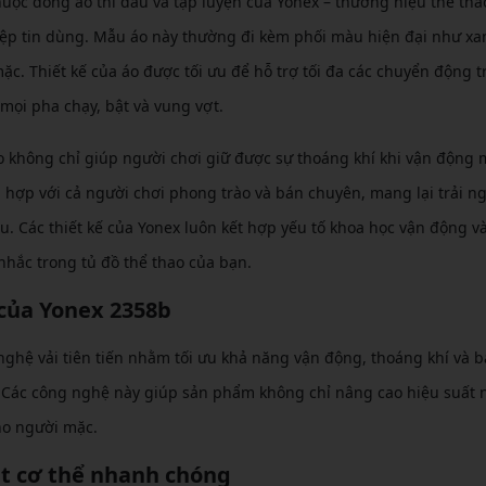
uộc dòng áo thi đấu và tập luyện của Yonex – thương hiệu thể th
iệp tin dùng. Mẫu áo này thường đi kèm phối màu hiện đại như xa
c. Thiết kế của áo được tối ưu để hỗ trợ tối đa các chuyển động t
 mọi pha chạy, bật và vung vợt.
áo không chỉ giúp người chơi giữ được sự thoáng khí khi vận động
 hợp với cả người chơi phong trào và bán chuyên, mang lại trải n
ấu. Các thiết kế của Yonex luôn kết hợp yếu tố khoa học vận động và
nhắc trong tủ đồ thể thao của bạn.
 của Yonex 2358b
ghệ vải tiên tiến nhằm tối ưu khả năng vận động, thoáng khí và b
i. Các công nghệ này giúp sản phẩm không chỉ nâng cao hiệu suất 
ho người mặc.
t cơ thể nhanh chóng