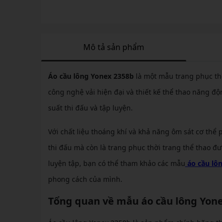
Mô tả sản phẩm
Áo cầu lông Yonex 2358b
là một mẫu trang phục thể
công nghệ vải hiện đại và thiết kế thể thao năng đ
suất thi đấu và tập luyện.
Với chất liệu thoáng khí và khả năng ôm sát cơ thể
thi đấu mà còn là trang phục thời trang thể thao đ
luyện tập, bạn có thể tham khảo các mẫu
áo cầu lô
phong cách của mình.
Tổng quan về mẫu áo cầu lông Yon