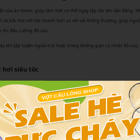
t của áo Yonex, giúp làm mát cơ thể ngay lập tức khi vận động. N
ệt và bốc hơi mồ hôi nhanh hơn so với vải thông thường, giúp ngườ
n thi đấu cường độ cao.
 khi tập luyện ngoài trời hoặc trong không gian có nhiệt độ cao, 
hơi siêu tốc
ả năng thấm hút mồ hôi và thoát hơi cực nhanh. Vải của áo có cấu 
goài, tránh tình trạng áo bị ẩm dính vào da khi vận động mạnh. N
oải mái, kể cả trong những trận đấu kéo dài.
a trước tia UV
tĩnh điện, giúp giảm cảm giác dính sát da do điện tích khi di chuy