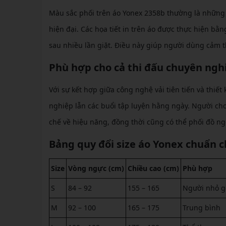
Màu sắc phối trên áo Yonex 2358b thường là những 
hiện đại. Các họa tiết in trên áo được thực hiện b
sau nhiều lần giặt. Điều này giúp người dùng cảm 
Phù hợp cho cả thi đấu chuyên nghi
Với sự kết hợp giữa công nghệ vải tiên tiến và thi
nghiệp lẫn các buổi tập luyện hằng ngày. Người chơ
chế về hiệu năng, đồng thời cũng có thể phối đồ ng
Bảng quy đổi size áo Yonex chuẩn 
Size
Vòng ngực (cm)
Chiều cao (cm)
Phù hợp
S
84 – 92
155 – 165
Người nhỏ g
M
92 – 100
165 – 175
Trung bình