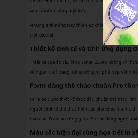
nhiều. Bên cạnh đó, vải có khả năng giảm tác động c
xấu của ánh nắng mặt trời.
Những tính năng này khiến áo không chỉ phù hợp ch
trời kéo dài.
Thiết kế tinh tế và tính ứng dụng 
Thiết kế của áo cầu lông Yonex 2358b không chỉ h
vẻ ngoài thời trang, năng động và phù hợp với nhi
Form dáng thể thao chuẩn Pro tôn
Form áo được thiết kế theo tiêu chuẩn thể thao, ôm
người chơi có thể thực hiện các pha chạy nhanh, d
hạn chế. Form áo cũng giúp tôn vóc dáng người mặc,
Màu sắc hiện đại cùng họa tiết in sắ