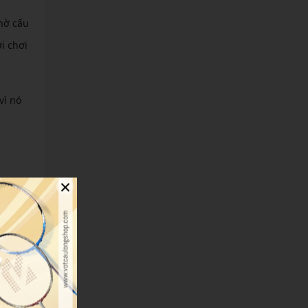
hờ cấu
i chơi
vì nó
×
trúc
hờ khả
ển