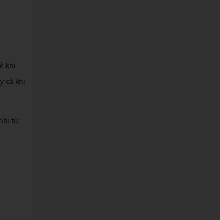
ẻ khi
y cả khi
hồi từ