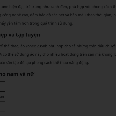
tone hiện đại, trẻ trung như xanh-đen, phù hợp với phong cách t
ằng công nghệ cao, đảm bảo độ sắc nét và bền màu theo thời gian, 
thấy yên tâm hơn trong quá trình sử dụng.
ệp và tập luyện
ết kế thể thao, áo Yonex 2358b phù hợp cho cả những trận đấu chuy
i có thể sử dụng áo này cho nhiều hoạt động trên sân mà không l
oài sân tập để tạo phong cách thể thao năng động.
cho nam và nữ
ọn