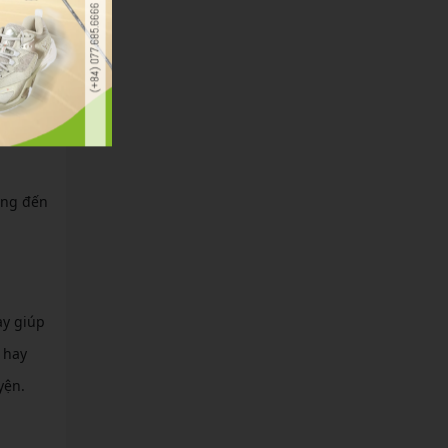
h hưởng
n ngoài
ang đến
ày giúp
 hay
yện.