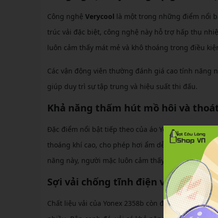
Công nghệ
Verycool
là một trong những điểm nổi bậ
trúc vải đặc biệt, công nghệ này hỗ trợ hấp thụ nhi
luôn cảm thấy mát mẻ và khô thoáng trong điều kiệ
Các vận động viên thường đánh giá cao tính năng này
giúp duy trì sự tập trung và hiệu suất thi đấu.
Khả năng thấm hút mồ hôi và thoát 
Đặc điểm nổi bật tiếp theo của áo Yonex 2358b là kh
thoáng khí cao, cho phép hơi ẩm dễ dàng thoát ra n
năng này, người mặc luôn cảm thấy khô thoáng và th
Sợi vải chống tĩnh điện và bảo vệ d
Chất liệu vải của Yonex 2358b còn được xử lý chống 