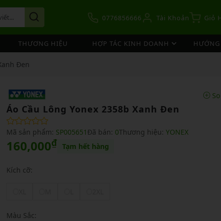
0776856666
Tài Khoản
Giỏ 
THƯƠNG HIỆU
HỢP TÁC KINH DOANH
HƯỚNG 
CẦU LÔNG YONEX
U LÔNG YONEX
CẦU LÔNG YONEX
ALO YONEX
CẦU LÔNG
IỆN MÁY ĐAN
BẢNG CHIẾT KHẤU ĐẠI LÝ
Xanh Đen
CẦU LÔNG YONEX
VỢT CẦU LÔNG IXE
ÁO CẦU LÔNG
QUẦN CẦU LÔNG
CẦU LÔNG LINING
U LÔNG LINING
CẦU LÔNG LINING
ALO LINING
CÁN CẦU LÔNG
ALO PICKLEBALL
NHƯỢNG QUYỀN VỢT CẦU LÔNG SH
CẦU LÔNG VICTOR
VỢT CẦU LÔNG KAMITO
Áo Cầu Lông Yonex
Quần Cầu Lông Yon
So
CẦU LÔNG VICTOR
U LÔNG HUNDRED
CẦU LÔNG VICTOR
ALO VICTOR
ẦU LÔNG
PICKLEBALL
Áo Cầu Lông Lining
Quần Cầu Lông Lin
Áo Cầu Lông Yonex 2358b Xanh Đen
CẦU LÔNG LINING
VỢT CẦU LÔNG KAWASAKI
CẦU LÔNG MIZUNO
U LÔNG FLYPOWER
CẦU LÔNG KID
ALO HUNDRED
U LÔNG
Áo Cầu Lông Hundred
Quần Cầu Lông Ku
CẦU LÔNG MIZUNO
VỢT CẦU LÔNG KLINT
Áo Cầu Lông Kid
Quần Cầu Lông Vic
Mã sản phẩm:
SP005651
Đã bán:
0
Thương hiệu:
YONEX
CẦU LÔNG HUNDRED
U LÔNG KID
 CẦU LÔNG KUMPOO
ALO MIZUNO
₫
160,000
Áo Cầu Lông Flypower
Quần Cầu Lông Kid
Tạm hết hàng
CẦU LÔNG HUNDRED
VỢT CẦU LÔNG KUMPOO
CẦU LÔNG APACS
ALO APAVI
CẦU LÔNG XP
ALO KAMITO
GIÀY PICKLEBALL
PHỤ KIỆN PICKL
CẦU LÔNG APACS
Kích cỡ:
VỢT CẦU LÔNG PROKENNEX
CẦU LÔNG LEFUS
Giày Asics
Bóng Pickleball
CẦU LÔNG FELET
VỢT CẦU LÔNG REVILO
XL
M
L
2XL
Túi/balo Pickleball
CẦU LÔNG WIKA
CẦU LÔNG FLYPOWER
VỢT CẦU LÔNG TENWAY
Màu Sắc: