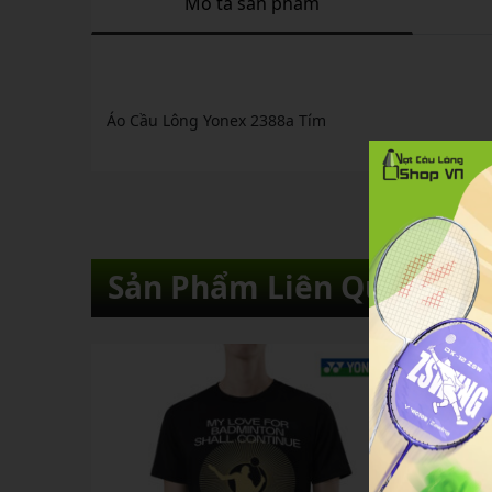
Mô tả sản phẩm
Áo Cầu Lông Yonex 2388a Tím
Sản Phẩm Liên Quan