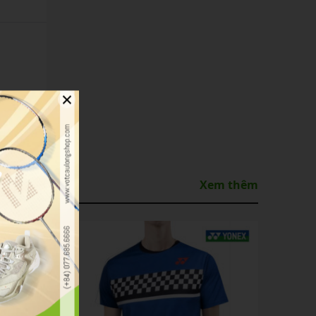
×
Xem thêm