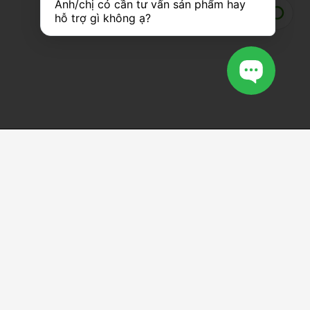
Anh/chị có cần tư vấn sản phẩm hay 
hỗ trợ gì không ạ?
OP
THÔNG TIN LIÊN HỆ
Liên hệ Vợt Cầu Lông Shop
Hotline CSKH:
077.685.6666
Email:
cskh@votcaulongshop.vn