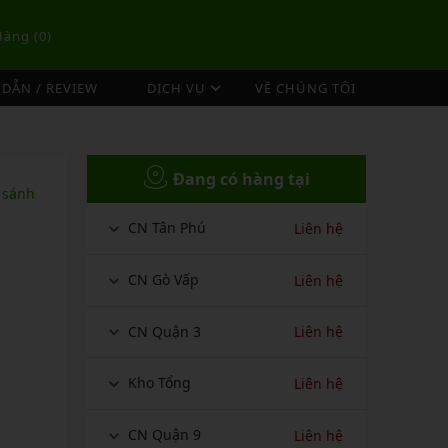
Hàng (
0
)
DẪN / REVIEW
DỊCH VỤ
VỀ CHÚNG TÔI
DỊCH VỤ ĐAN VỢT CẦU LÔNG
TÚI/BALO CẦU LÔNG
OP
DỊCH VỤ THU MUA VỢT CŨ
Đang có hàng tại
ex
Túi Cầu Lông Lining
 sánh
ing
Túi Cầu Lông Yonex
CN Tân Phú
Liên hệ
mpoo
Túi Cầu Lông Victor
tor
Túi Cầu Lông Mizuno
CN Gò Vấp
Liên hệ
Túi Cầu Lông Apavi
Xem thêm
CN Quận 3
Liên hệ
EBALL
MÁY ĐAN
Phụ Kiện Máy Đan
Kho Tổng
Liên hệ
CN Quận 9
Liên hệ