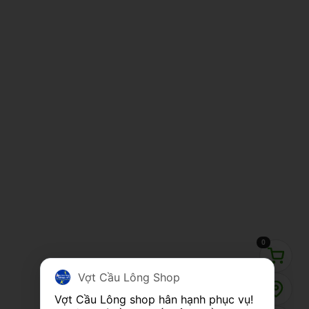
0
Vợt Cầu Lông Shop
Vợt Cầu Lông shop hân hạnh phục vụ! 