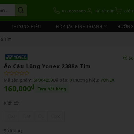
0776856666
Tài Khoản
Giỏ 
THƯƠNG HIỆU
HỢP TÁC KINH DOANH
HƯỚNG 
CẦU LÔNG YONEX
U LÔNG YONEX
CẦU LÔNG YONEX
ALO YONEX
CẦU LÔNG
IỆN MÁY ĐAN
BẢNG CHIẾT KHẤU ĐẠI LÝ
8a Tím
CẦU LÔNG YONEX
VỢT CẦU LÔNG IXE
ÁO CẦU LÔNG
QUẦN CẦU LÔNG
CẦU LÔNG LINING
U LÔNG LINING
CẦU LÔNG LINING
ALO LINING
CÁN CẦU LÔNG
ALO PICKLEBALL
NHƯỢNG QUYỀN VỢT CẦU LÔNG SH
CẦU LÔNG VICTOR
VỢT CẦU LÔNG KAMITO
Áo Cầu Lông Yonex
Quần Cầu Lông Yon
So
CẦU LÔNG VICTOR
U LÔNG HUNDRED
CẦU LÔNG VICTOR
ALO VICTOR
ẦU LÔNG
PICKLEBALL
Áo Cầu Lông Lining
Quần Cầu Lông Lin
Áo Cầu Lông Yonex 2388a Tím
CẦU LÔNG LINING
VỢT CẦU LÔNG KAWASAKI
CẦU LÔNG MIZUNO
U LÔNG FLYPOWER
CẦU LÔNG KID
ALO HUNDRED
U LÔNG
Áo Cầu Lông Hundred
Quần Cầu Lông Ku
CẦU LÔNG MIZUNO
VỢT CẦU LÔNG KLINT
Áo Cầu Lông Kid
Quần Cầu Lông Vic
Mã sản phẩm:
SP004259
Đã bán:
0
Thương hiệu:
YONEX
CẦU LÔNG HUNDRED
U LÔNG KID
 CẦU LÔNG KUMPOO
ALO MIZUNO
₫
160,000
Áo Cầu Lông Flypower
Quần Cầu Lông Kid
Tạm hết hàng
CẦU LÔNG HUNDRED
VỢT CẦU LÔNG KUMPOO
CẦU LÔNG APACS
ALO APAVI
CẦU LÔNG XP
ALO KAMITO
GIÀY PICKLEBALL
PHỤ KIỆN PICKL
CẦU LÔNG APACS
Kích cỡ:
VỢT CẦU LÔNG PROKENNEX
CẦU LÔNG LEFUS
Giày Asics
Bóng Pickleball
CẦU LÔNG FELET
VỢT CẦU LÔNG REVILO
Xl
M
L
2xl
Túi/balo Pickleball
CẦU LÔNG WIKA
CẦU LÔNG FLYPOWER
VỢT CẦU LÔNG TENWAY
Số lượng: