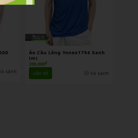
500
Áo Cầu Lông Yonex1794 Xanh
Áo Cầ
(m)
(xs)
₫
200,000
200,000
o sánh
Liên hệ
So sánh
Liên h