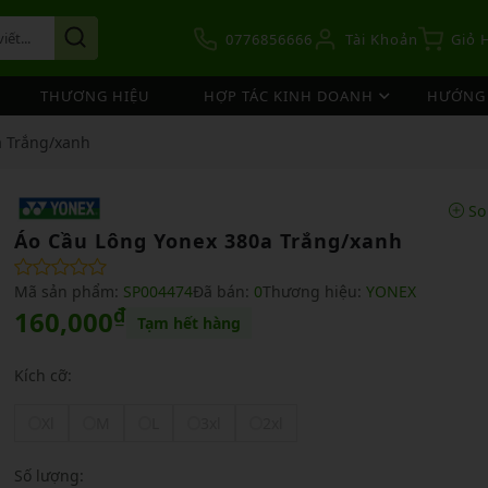
0776856666
Tài Khoản
Giỏ 
THƯƠNG HIỆU
HỢP TÁC KINH DOANH
HƯỚNG 
CẦU LÔNG YONEX
U LÔNG YONEX
CẦU LÔNG YONEX
ALO YONEX
CẦU LÔNG
IỆN MÁY ĐAN
BẢNG CHIẾT KHẤU ĐẠI LÝ
a Trắng/xanh
CẦU LÔNG YONEX
VỢT CẦU LÔNG IXE
ÁO CẦU LÔNG
QUẦN CẦU LÔNG
CẦU LÔNG LINING
U LÔNG LINING
CẦU LÔNG LINING
ALO LINING
CÁN CẦU LÔNG
ALO PICKLEBALL
NHƯỢNG QUYỀN VỢT CẦU LÔNG SH
CẦU LÔNG VICTOR
VỢT CẦU LÔNG KAMITO
Áo Cầu Lông Yonex
Quần Cầu Lông Yon
So
CẦU LÔNG VICTOR
U LÔNG HUNDRED
CẦU LÔNG VICTOR
ALO VICTOR
ẦU LÔNG
PICKLEBALL
Áo Cầu Lông Lining
Quần Cầu Lông Lin
Áo Cầu Lông Yonex 380a Trắng/xanh
CẦU LÔNG LINING
VỢT CẦU LÔNG KAWASAKI
CẦU LÔNG MIZUNO
U LÔNG FLYPOWER
CẦU LÔNG KID
ALO HUNDRED
U LÔNG
Áo Cầu Lông Hundred
Quần Cầu Lông Ku
CẦU LÔNG MIZUNO
VỢT CẦU LÔNG KLINT
Áo Cầu Lông Kid
Quần Cầu Lông Vic
Mã sản phẩm:
SP004474
Đã bán:
0
Thương hiệu:
YONEX
CẦU LÔNG HUNDRED
U LÔNG KID
 CẦU LÔNG KUMPOO
ALO MIZUNO
₫
160,000
Áo Cầu Lông Flypower
Quần Cầu Lông Kid
Tạm hết hàng
CẦU LÔNG HUNDRED
VỢT CẦU LÔNG KUMPOO
CẦU LÔNG APACS
ALO APAVI
CẦU LÔNG XP
ALO KAMITO
GIÀY PICKLEBALL
PHỤ KIỆN PICKL
CẦU LÔNG APACS
Kích cỡ:
VỢT CẦU LÔNG PROKENNEX
CẦU LÔNG LEFUS
Giày Asics
Bóng Pickleball
CẦU LÔNG FELET
VỢT CẦU LÔNG REVILO
Xl
M
L
3xl
2xl
Túi/balo Pickleball
CẦU LÔNG WIKA
CẦU LÔNG FLYPOWER
VỢT CẦU LÔNG TENWAY
Số lượng: