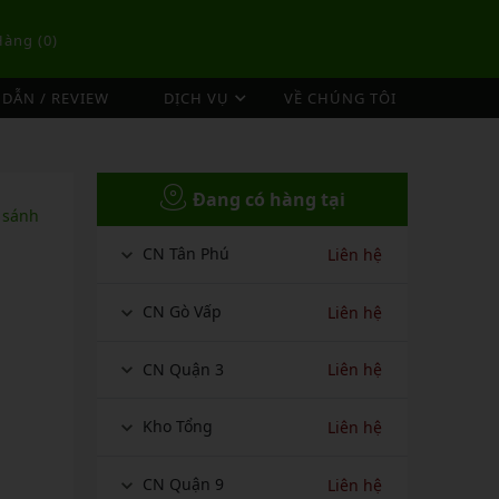
Hàng (
0
)
DẪN / REVIEW
DỊCH VỤ
VỀ CHÚNG TÔI
DỊCH VỤ ĐAN VỢT CẦU LÔNG
TÚI/BALO CẦU LÔNG
OP
DỊCH VỤ THU MUA VỢT CŨ
Đang có hàng tại
ex
Túi Cầu Lông Lining
 sánh
ing
Túi Cầu Lông Yonex
CN Tân Phú
Liên hệ
mpoo
Túi Cầu Lông Victor
tor
Túi Cầu Lông Mizuno
CN Gò Vấp
Liên hệ
Túi Cầu Lông Apavi
Xem thêm
CN Quận 3
Liên hệ
EBALL
MÁY ĐAN
Phụ Kiện Máy Đan
Kho Tổng
Liên hệ
CN Quận 9
Liên hệ