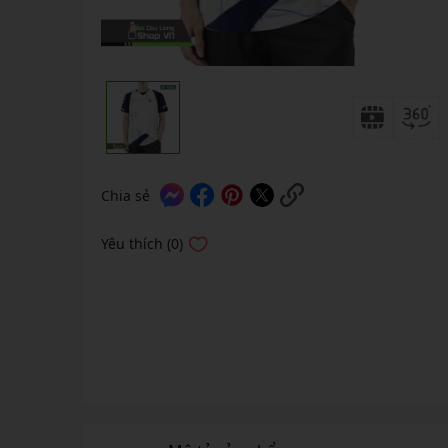
GIÀY 
Vớ Cầu Lông
Vợt Pickleball Kamito
VỢT 
GIÀY 
Vợt Pickleball Dưới 1tr
VỢT 
Xem thêm
GIÀY 
VỢT 
GIÀY 
VỢT 
VỢT 
Chia sẻ
VỢT 
Yêu thích (0)
VỢT 