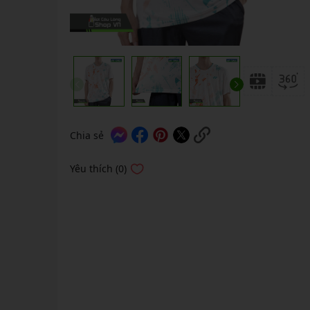
GIÀY 
Vớ Cầu Lông
Vợt Pickleball Kamito
VỢT 
GIÀY 
Vợt Pickleball Dưới 1tr
VỢT 
Xem thêm
GIÀY 
VỢT 
GIÀY 
VỢT 
VỢT 
Chia sẻ
VỢT 
Yêu thích (0)
VỢT 