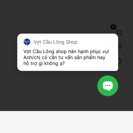
0
Vợt Cầu Lông Shop
Vợt Cầu Lông shop hân hạnh phục vụ! 
Anh/chị có cần tư vấn sản phẩm hay 
hỗ trợ gì không ạ?