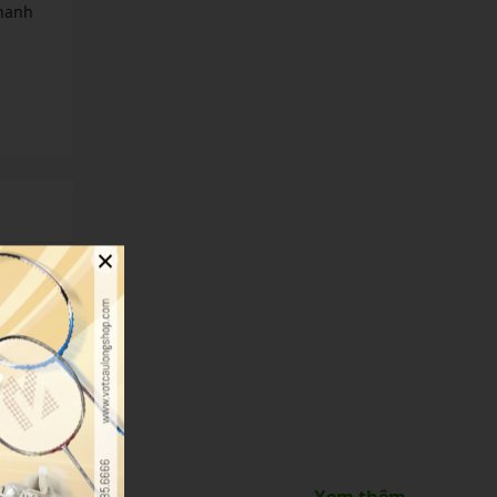
thanh
×