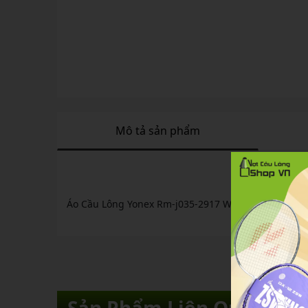
Mô tả sản phẩm
Áo Cầu Lông Yonex Rm-j035-2917 White
Sản Phẩm Liên Quan