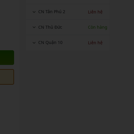
CN Tân Phú 2
Liên hệ
CN Thủ Đức
Còn hàng
CN Quận 10
Liên hệ