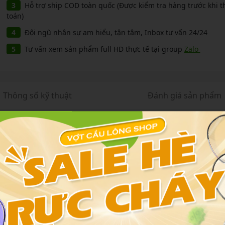
Hỗ trợ ship COD toàn quốc (Được kiểm tra hàng trước khi 
toán)
Đội ngũ nhân sự am hiểu, tận tâm, Inbox tư vấn 24/24
Tư vấn xem sản phẩm full HD thực tế tại group
Zalo
Thông số kỹ thuật
Đánh giá sản phẩm