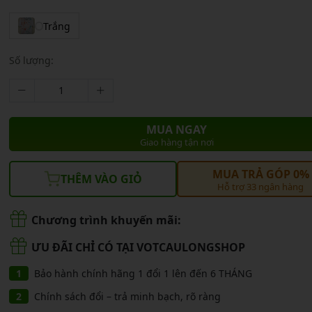
CẦU LÔNG KUMPOO
CẦU LÔNG REDSON
CẦU LÔNG KAWASAKI
Trắng
CẦU LÔNG 3RD
CẦU LÔNG FELET
Số lượng:
CẦU LÔNG APAVI
CẦU LÔNG APAVI
CẦU LÔNG DAS X
CẦU LÔNG FLEET
MUA NGAY
Giao hàng tận nơi
CẦU LÔNG FLEX POWER
MUA TRẢ GÓP 0%
THÊM VÀO GIỎ
CẦU LÔNG FORZA
Hỗ trợ 33 ngân hàng
Chương trình khuyến mãi:
ƯU ĐÃI CHỈ CÓ TẠI VOTCAULONGSHOP
Bảo hành chính hãng 1 đổi 1 lên đến 6 THÁNG
Chính sách đổi – trả minh bạch, rõ ràng