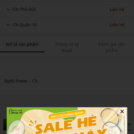
CN Thủ Đức
Liên hệ
CN Quận 10
Liên hệ
Mô tả sản phẩm
Thông số kỹ
Đánh giá sản
thuật
phẩm
Bg80 Power – Ch
×
Sản Phẩm Liên Quan
Xem thêm