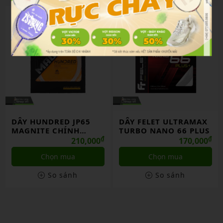
DÂY HUNDRED JP65
DÂY FELET ULTRAMAX
MAGNITE CHÍNH
TURBO NANO 66 PLUS
HÃNG
₫
₫
210,000
170,000
Chọn mua
Chọn mua
So sánh
So sánh