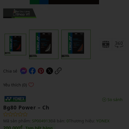
Chia sẻ
Yêu thích (0)
So sánh
Bg80 Power – Ch
Mã sản phẩm:
SP004913
Đã bán:
0
Thương hiệu:
YONEX
₫
200,000
Tạm hết hàng