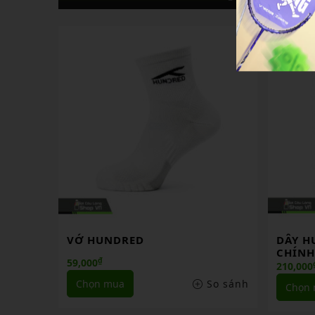
VỚ HUNDRED
DÂY 
CHÍNH
₫
59,000
210,000
Chọn mua
So sánh
Chọn