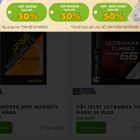
HUNDRED JP65 MAGNITE
DÂY FELET ULTRAMAX T
 HÃNG
NANO 66 PLUS
₫
₫
170,000
 mua
So sánh
Chọn mua
S