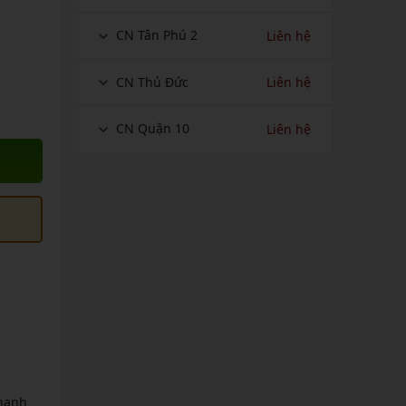
CN Tân Phú 2
Liên hệ
CN Thủ Đức
Liên hệ
CN Quận 10
Liên hệ
thanh