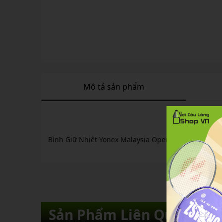
Mô tả sản phẩm
Bình Giữ Nhiệt Yonex Malaysia Open Tf-y037-850-00
Sản Phẩm Liên Quan