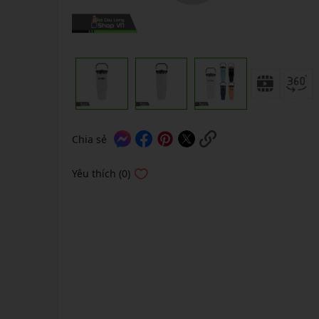
GIÀY 
Vớ Cầu Lông
Vợt Pickleball Kamito
VỢT 
GIÀY 
Vợt Pickleball Dưới 1tr
VỢT 
Xem thêm
GIÀY 
VỢT 
GIÀY 
VỢT 
VỢT 
Chia sẻ
VỢT 
Yêu thích (0)
VỢT 