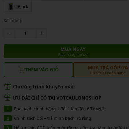
CẦU LÔNG KUMPOO
CẦU LÔNG REDSON
Black
CẦU LÔNG KAWASAKI
CẦU LÔNG 3RD
Số lượng:
CẦU LÔNG FELET
CẦU LÔNG APAVI
CẦU LÔNG APAVI
CẦU LÔNG DAS X
MUA NGAY
CẦU LÔNG FLEET
Giao hàng tận nơi
CẦU LÔNG FLEX POWER
MUA TRẢ GÓP 0%
THÊM VÀO GIỎ
Hỗ trợ 33 ngân hàng
CẦU LÔNG FORZA
Chương trình khuyến mãi:
ƯU ĐÃI CHỈ CÓ TẠI VOTCAULONGSHOP
Bảo hành chính hãng 1 đổi 1 lên đến 6 THÁNG
Chính sách đổi – trả minh bạch, rõ ràng
Hỗ trợ ship COD toàn quốc (Được kiểm tra hàng trước khi 