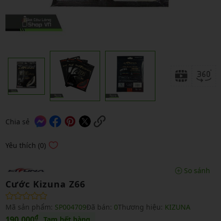
Chia sẻ
Yêu thích (0)
So sánh
Cước Kizuna Z66
Mã sản phẩm:
SP004709
Đã bán:
0
Thương hiệu:
KIZUNA
₫
190,000
Tạm hết hàng