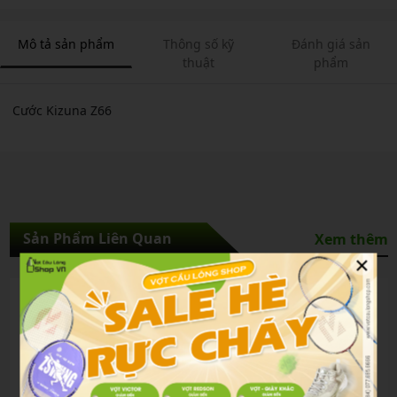
Mô tả sản phẩm
Thông số kỹ
Đánh giá sản
thuật
phẩm
Cước Kizuna Z66
Sản Phẩm Liên Quan
Xem thêm
×