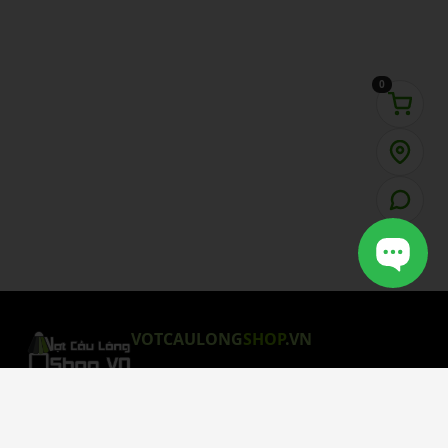
0
VOTCAULONG
SHOP
.VN
CHÍNH SÁCH MUA HÀNG