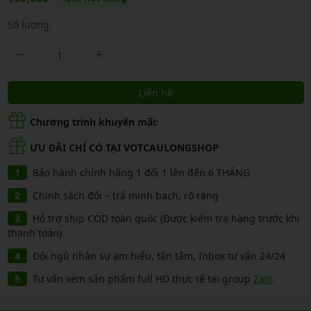
Số lượng:
Liên hệ
Chương trình khuyến mãi:
ƯU ĐÃI CHỈ CÓ TẠI VOTCAULONGSHOP
Bảo hành chính hãng 1 đổi 1 lên đến 6 THÁNG
Chính sách đổi – trả minh bạch, rõ ràng
Hỗ trợ ship COD toàn quốc (Được kiểm tra hàng trước khi
thanh toán)
Đội ngũ nhân sự am hiểu, tận tâm, Inbox tư vấn 24/24
Tư vấn xem sản phẩm full HD thực tế tại group
Zalo