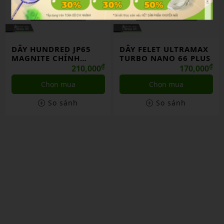
DÂY HUNDRED JP65
DÂY FELET ULTRAMAX
MAGNITE CHÍNH
TURBO NANO 66 PLUS
HÃNG
₫
₫
210,000
170,000
Chọn mua
Chọn mua
So sánh
So sánh