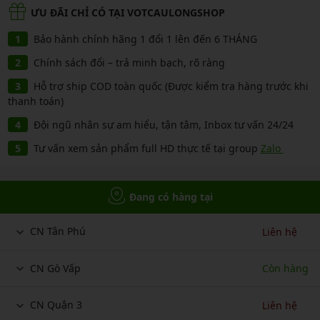
ƯU ĐÃI CHỈ CÓ TẠI VOTCAULONGSHOP
Bảo hành chính hãng 1 đổi 1 lên đến 6 THÁNG
Chính sách đổi – trả minh bạch, rõ ràng
Hỗ trợ ship COD toàn quốc (Được kiểm tra hàng trước khi
thanh toán)
Đội ngũ nhân sự am hiểu, tận tâm, Inbox tư vấn 24/24
Tư vấn xem sản phẩm full HD thực tế tại group
Zalo
Đang có hàng tại
CN Tân Phú
Liên hệ
CN Gò Vấp
Còn hàng
CN Quận 3
Liên hệ