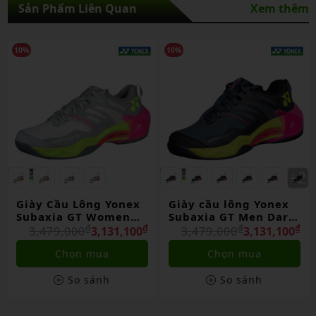
Sản Phẩm Liên Quan
Xem thêm
10%
10%
Giày Cầu Lông Yonex
Giày cầu lông Yonex
Subaxia GT Women
Subaxia GT Men Dark
Light Gray Chính
₫
₫
Gray Chính Hãng
₫
₫
3,479,000
3,131,100
3,479,000
3,131,100
Hãng
Chọn mua
Chọn mua
So sánh
So sánh