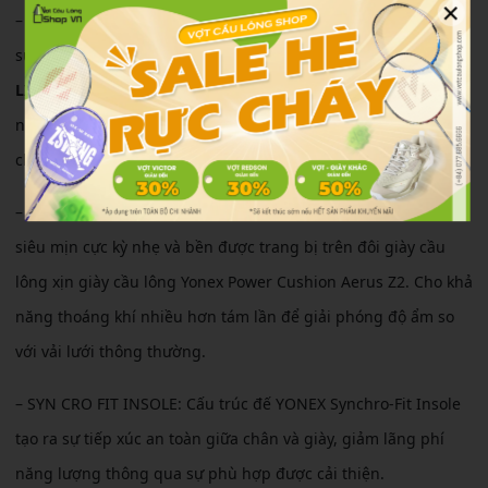
×
– DURABLE SKIN LIGHT:
Kết hợp tính linh hoạt giống như cao
su với độ cứng của nhựa cứng, với công nghệ
DURABLE SKIN
LIGHT
dựa trên polyurethane cho phép bạn chơi một cách
nhẹ nhàng trên đôi chân của bạn trong khi vẫn giữ được sự
chắc chắn.
– DOUBLE RASCHEL MESH:
Double Raschel Mesh là một lưới
siêu mịn cực kỳ nhẹ và bền được trang bị trên đôi giày cầu
lông xịn giày cầu lông Yonex Power Cushion Aerus Z2. Cho khả
năng thoáng khí nhiều hơn tám lần để giải phóng độ ẩm so
với vải lưới thông thường.
– SYN CRO FIT INSOLE:
Cấu trúc đế YONEX Synchro-Fit Insole
tạo ra sự tiếp xúc an toàn giữa chân và giày, giảm lãng phí
năng lượng thông qua sự phù hợp được cải thiện.