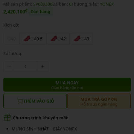
Mã sản phẩm:
SP009300
Đã bán:
0
Thương hiệu:
YONEX
₫
2,420,100
Còn hàng
Kích cỡ:
40
40.5
42
43
Số lượng:
MUA NGAY
Giao hàng tận nơi
MUA TRẢ GÓP 0%
THÊM VÀO GIỎ
Hỗ trợ 33 ngân hàng
Chương trình khuyến mãi:
MỪNG SINH NHẬT - GIÀY YONEX