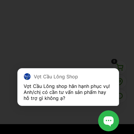
0
Vợt Cầu Lông Shop
Vợt Cầu Lông shop hân hạnh phục vụ! 
Anh/chị có cần tư vấn sản phẩm hay 
hỗ trợ gì không ạ?