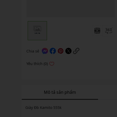
GIÀY 
Vớ Cầu Lông
Vợt Pickleball Kamito
VỢT 
GIÀY 
Vợt Pickleball Dưới 1tr
VỢT 
Xem thêm
GIÀY 
VỢT 
GIÀY 
VỢT 
VỢT 
Chia sẻ
VỢT 
Yêu thích (0)
VỢT 
Mô tả sản phẩm
Giày Đb Kamito 555k