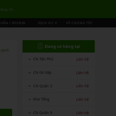
Hàng (
0
)
DẪN / REVIEW
DỊCH VỤ
VỀ CHÚNG TÔI
DỊCH VỤ ĐAN VỢT CẦU LÔNG
TÚI/BALO CẦU LÔNG
OP
DỊCH VỤ THU MUA VỢT CŨ
Đang có hàng tại
ex
Túi Cầu Lông Lining
 sánh
ing
Túi Cầu Lông Yonex
CN Tân Phú
Liên hệ
mpoo
Túi Cầu Lông Victor
tor
Túi Cầu Lông Mizuno
CN Gò Vấp
Liên hệ
Túi Cầu Lông Apavi
Xem thêm
CN Quận 3
Liên hệ
EBALL
MÁY ĐAN
Phụ Kiện Máy Đan
Kho Tổng
Liên hệ
CN Quận 9
Liên hệ