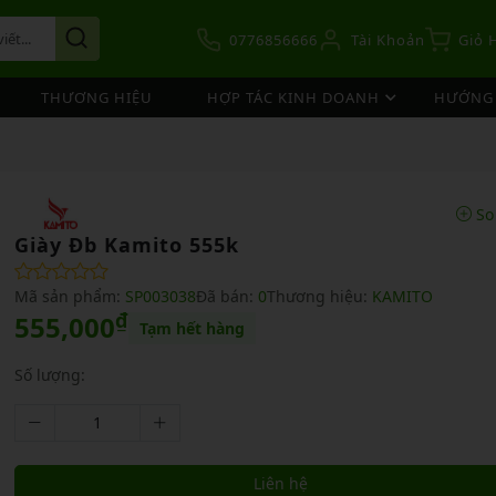
0776856666
Tài Khoản
Giỏ 
THƯƠNG HIỆU
HỢP TÁC KINH DOANH
HƯỚNG 
CẦU LÔNG YONEX
U LÔNG YONEX
CẦU LÔNG YONEX
ALO YONEX
CẦU LÔNG
IỆN MÁY ĐAN
BẢNG CHIẾT KHẤU ĐẠI LÝ
CẦU LÔNG YONEX
VỢT CẦU LÔNG IXE
ÁO CẦU LÔNG
QUẦN CẦU LÔNG
CẦU LÔNG LINING
U LÔNG LINING
CẦU LÔNG LINING
ALO LINING
CÁN CẦU LÔNG
ALO PICKLEBALL
NHƯỢNG QUYỀN VỢT CẦU LÔNG SH
CẦU LÔNG VICTOR
VỢT CẦU LÔNG KAMITO
Áo Cầu Lông Yonex
Quần Cầu Lông Yon
So
CẦU LÔNG VICTOR
U LÔNG HUNDRED
CẦU LÔNG VICTOR
ALO VICTOR
ẦU LÔNG
PICKLEBALL
Áo Cầu Lông Lining
Quần Cầu Lông Lin
Giày Đb Kamito 555k
CẦU LÔNG LINING
VỢT CẦU LÔNG KAWASAKI
CẦU LÔNG MIZUNO
U LÔNG FLYPOWER
CẦU LÔNG KID
ALO HUNDRED
U LÔNG
Áo Cầu Lông Hundred
Quần Cầu Lông Ku
CẦU LÔNG MIZUNO
VỢT CẦU LÔNG KLINT
Áo Cầu Lông Kid
Quần Cầu Lông Vic
Mã sản phẩm:
SP003038
Đã bán:
0
Thương hiệu:
KAMITO
CẦU LÔNG HUNDRED
U LÔNG KID
 CẦU LÔNG KUMPOO
ALO MIZUNO
₫
555,000
Áo Cầu Lông Flypower
Quần Cầu Lông Kid
Tạm hết hàng
CẦU LÔNG HUNDRED
VỢT CẦU LÔNG KUMPOO
CẦU LÔNG APACS
ALO APAVI
Số lượng:
CẦU LÔNG XP
ALO KAMITO
GIÀY PICKLEBALL
PHỤ KIỆN PICKL
CẦU LÔNG APACS
VỢT CẦU LÔNG PROKENNEX
CẦU LÔNG LEFUS
Giày Asics
Bóng Pickleball
CẦU LÔNG FELET
VỢT CẦU LÔNG REVILO
Túi/balo Pickleball
CẦU LÔNG WIKA
CẦU LÔNG FLYPOWER
VỢT CẦU LÔNG TENWAY
Liên hệ