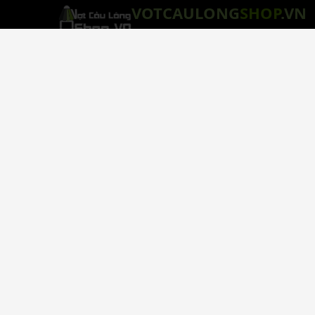
VOTCAULONG
SHOP
.VN
CHÍNH SÁCH MUA HÀNG
THÔNG T
Chính Sách Bảo Mật
Về chúng 
Chính Sách Giao Hàng
Thông tin
Chính Sách Thanh Toán
Câu hỏi 
Chính Sách Bán Hàng
DANH SÁCH NGÂN HÀNG
PHƯƠNG