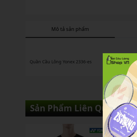
Mô tả sản phẩm
Quần Cầu Lông Yonex 2336-es
Sản Phẩm Liên Quan