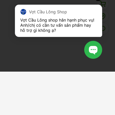
Vợt Cầu Lông Shop
Vợt Cầu Lông shop hân hạnh phục vụ! 
Anh/chị có cần tư vấn sản phẩm hay 
hỗ trợ gì không ạ?
OP
THÔNG TIN LIÊN HỆ