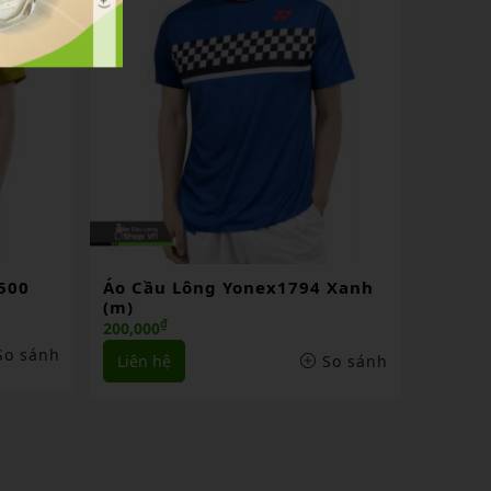
500
Áo Cầu Lông Yonex1794 Xanh
Áo Cầ
(m)
(xs)
₫
200,000
200,000
o sánh
Liên hệ
So sánh
Liên h