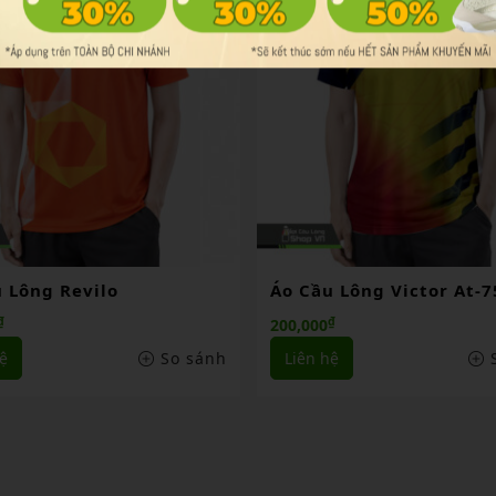
 Lông Revilo
Áo Cầu Lông Victor At-7
₫
₫
200,000
ệ
So sánh
Liên hệ
S