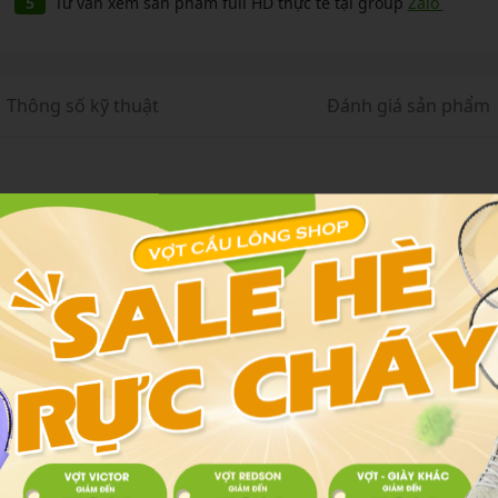
Tư vấn xem sản phẩm full HD thực tế tại group
Zalo
Thông số kỹ thuật
Đánh giá sản phẩm