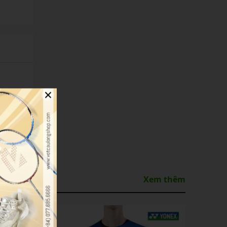
×
Xem thêm